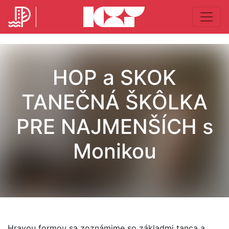
HOP a SKOK
TANEČNÁ ŠKÔLKA
PRE NAJMENŠÍCH s
Monikou
Hravou formou sa zoznámime so základmi tanca a