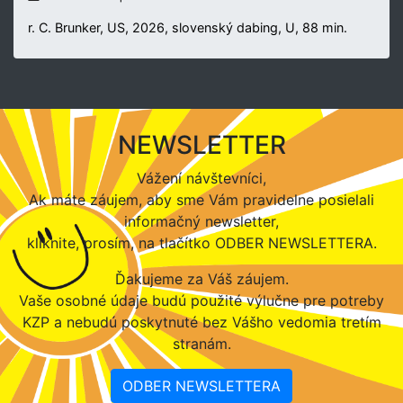
r. C. Brunker, US, 2026, slovenský dabing, U, 88 min.
NEWSLETTER
Vážení návštevníci,
Ak máte záujem, aby sme Vám pravidelne posielali
informačný newsletter,
kliknite, prosím, na tlačítko ODBER NEWSLETTERA.
Ďakujeme za Váš záujem.
Vaše osobné údaje budú použité výlučne pre potreby
KZP a nebudú poskytnuté bez Vášho vedomia tretím
stranám.
ODBER NEWSLETTERA