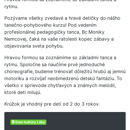
rytmu.
Pozývame všetky zvedavé a hravé detičky do nášho
tanečno-pohybového kurzu! Pod vedením
profesionálnej pedagogičky tanca, Bc.Moniky
Nemcovej, čaká na vaše ratolesti kopec zábavy a
objavovania sveta pohybu.
Hravou formou sa zoznámime so základmi tanca a
rytmu. Spoločne sa naučíme prvé jednoduché
choreografie, budeme trénovať dôležitú hrubú aj jemnú
motoriku a rozvíjať neobmedzenú detskú fantáziu. To
všetko v sprievode chytľavých a známych melódií,
ktoré deti milujú.
Krúžok je vhodný pre deti od 2 do 3 rokov.
Dom kultúry Lúky