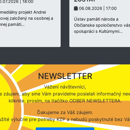
.07.2026 | 18:00
06.08.2026 | 17:00
rmediálny projekt Andrei
novej založený na osobnej a
Ústav pamäti národa a
nnej pamäti…
Občianske spoločenstvo vás
spolupráci s Kultúrnymi…
NEWSLETTER
Vážení návštevníci,
 záujem, aby sme Vám pravidelne posielali informačný new
kliknite, prosím, na tlačítko ODBER NEWSLETTERA.
Ďakujeme za Váš záujem.
žité výlučne pre potreby KZP a nebudú poskytnuté bez Vá