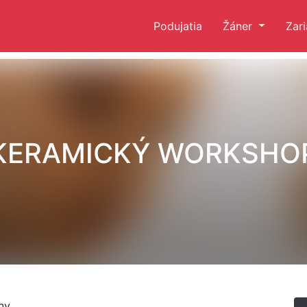
Podujatia
Žáner
Zar
KERAMICKÝ WORKSHO
ny.