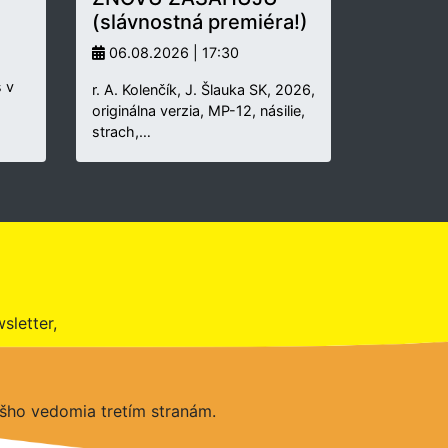
(slávnostná premiéra!)
06.08.2026 | 17:30
 v
r. A. Kolenčík, J. Šlauka SK, 2026,
originálna verzia, MP-12, násilie,
strach,…
sletter,
šho vedomia tretím stranám.