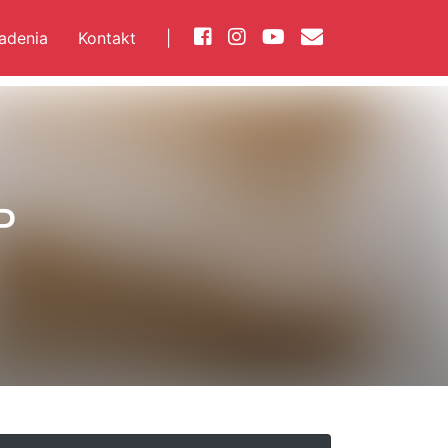
iadenia
Kontakt
|
P