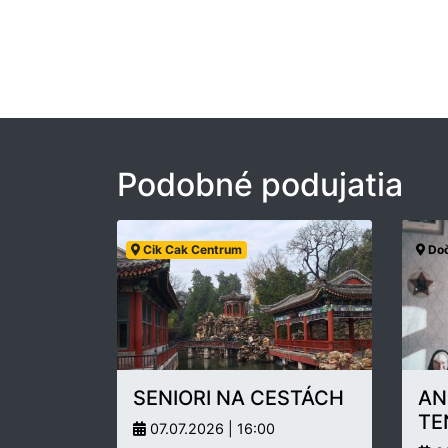
Podobné podujatia
Cik Cak Centrum
Doč
SENIORI NA CESTÁCH
AN
TE
07.07.2026 | 16:00