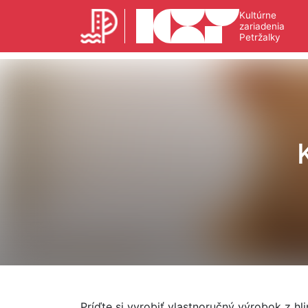
Kultúrne
zariadenia
Petržalky
Príďte si vyrobiť vlastnoručný výrobok z hli