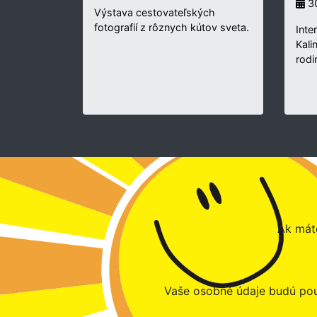
30
Výstava cestovateľských
fotografií z rôznych kútov sveta.
Inte
Kali
rodi
Ak máte
Vaše osobné údaje budú pou