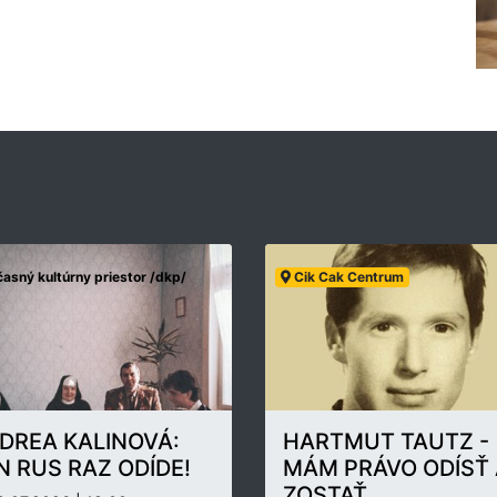
asný kultúrny priestor /dkp/
Cik Cak Centrum
DREA KALINOVÁ:
HARTMUT TAUTZ -
N RUS RAZ ODÍDE!
MÁM PRÁVO ODÍSŤ 
ZOSTAŤ