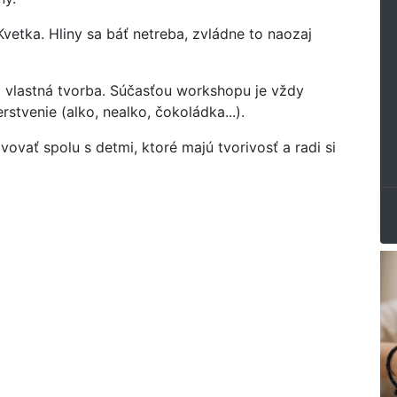
vetka. Hliny sa báť netreba, zvládne to naozaj
aj vlastná tvorba. Súčasťou workshopu je vždy
stvenie (alko, nealko, čokoládka...).
vať spolu s detmi, ktoré majú tvorivosť a radi si