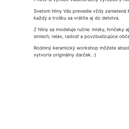
Svetom hliny Vás prevedie vždy zanietená K
každý a trošku sa vrátite aj do detstva.
Z hliny sa modeluje ručne: misky, hrnčeky 
smiech, relax, radosť a povzbudzujúce občer
Rodinný keramický workshop môžete absolvo
vytvoria originálny darček. :)