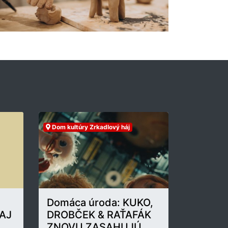
Dom kultúry Zrkadlový háj
Domáca úroda: KUKO,
AJ
DROBČEK & RAŤAFÁK
ZNOVU ZASAHUJÚ