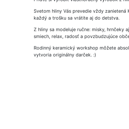
Svetom hliny Vás prevedie vždy zanietená K
každý a trošku sa vrátite aj do detstva.
Z hliny sa modeluje ručne: misky, hrnčeky 
smiech, relax, radosť a povzbudzujúce občer
Rodinný keramický workshop môžete absolvo
vytvoria originálny darček. :)