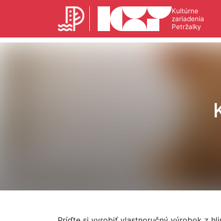
Kultúrne
zariadenia
Petržalky
Príďte si vyrobiť vlastnoručný výrobok z hli