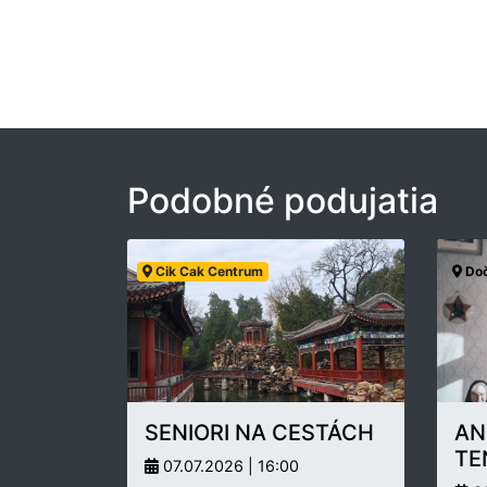
Podobné podujatia
Cik Cak Centrum
Doč
SENIORI NA CESTÁCH
AN
TE
07.07.2026 | 16:00