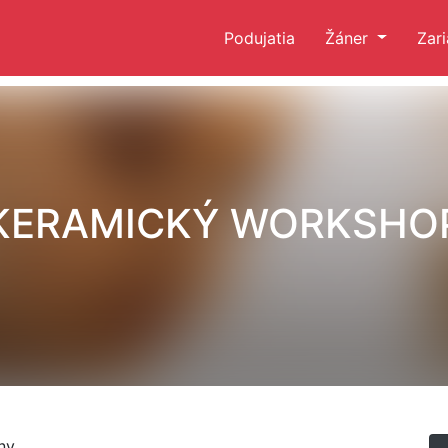
Podujatia
Žáner
Zar
KERAMICKÝ WORKSHO
ny.