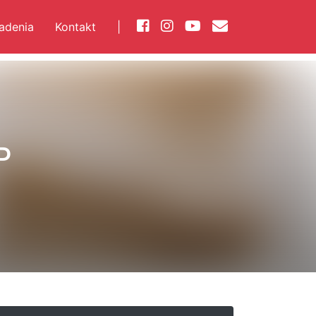
iadenia
Kontakt
|
P