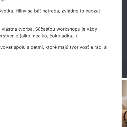
vetka. Hliny sa báť netreba, zvládne to naozaj
aj vlastná tvorba. Súčasťou workshopu je vždy
stvenie (alko, nealko, čokoládka...).
vať spolu s detmi, ktoré majú tvorivosť a radi si