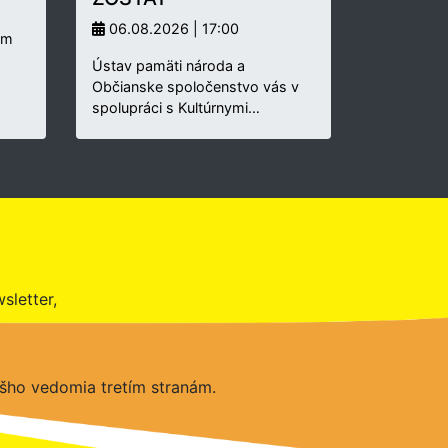
06.08.2026 | 17:00
um
Ústav pamäti národa a
Občianske spoločenstvo vás v
spolupráci s Kultúrnymi…
sletter,
šho vedomia tretím stranám.