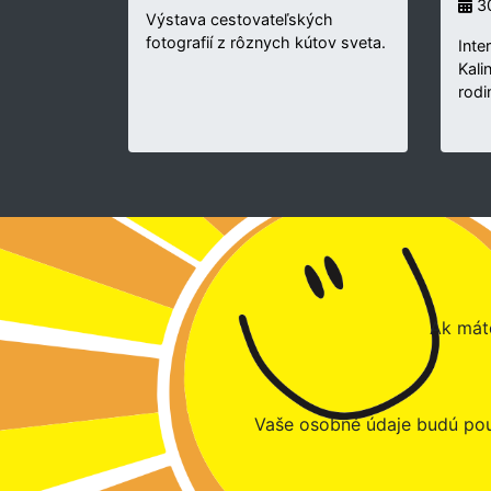
30
Výstava cestovateľských
fotografií z rôznych kútov sveta.
Inte
Kali
rodi
Ak máte
Vaše osobné údaje budú pou