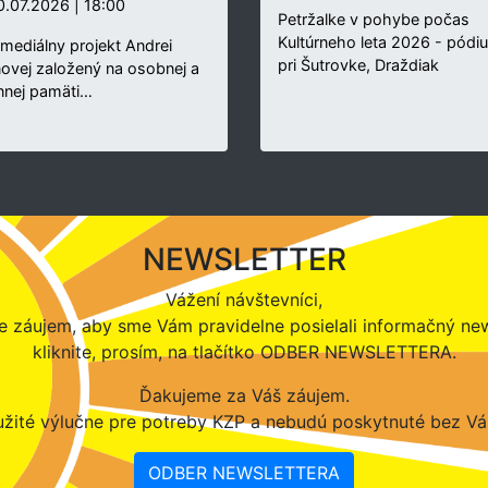
.07.2026 | 18:00
Petržalke v pohybe počas
Kultúrneho leta 2026 - pódi
rmediálny projekt Andrei
pri Šutrovke, Draždiak
novej založený na osobnej a
nnej pamäti…
NEWSLETTER
Vážení návštevníci,
 záujem, aby sme Vám pravidelne posielali informačný new
kliknite, prosím, na tlačítko ODBER NEWSLETTERA.
Ďakujeme za Váš záujem.
žité výlučne pre potreby KZP a nebudú poskytnuté bez Vá
ODBER NEWSLETTERA