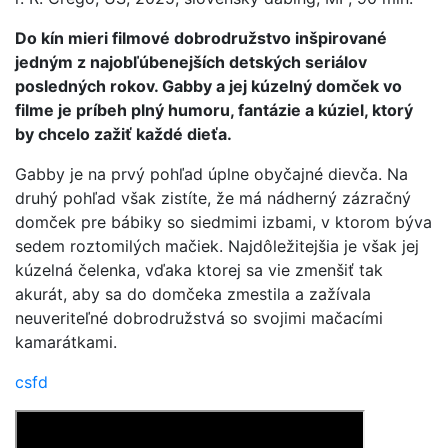
Do kín mieri filmové dobrodružstvo inšpirované
jedným z najobľúbenejších detských seriálov
posledných rokov. Gabby a jej kúzelný domček vo
filme je príbeh plný humoru, fantázie a kúziel, ktorý
by chcelo zažiť každé dieťa.
Gabby je na prvý pohľad úplne obyčajné dievča. Na
druhý pohľad však zistíte, že má nádherný zázračný
domček pre bábiky so siedmimi izbami, v ktorom býva
sedem roztomilých mačiek. Najdôležitejšia je však jej
kúzelná čelenka, vďaka ktorej sa vie zmenšiť tak
akurát, aby sa do domčeka zmestila a zažívala
neuveriteľné dobrodružstvá so svojimi mačacími
kamarátkami.
csfd