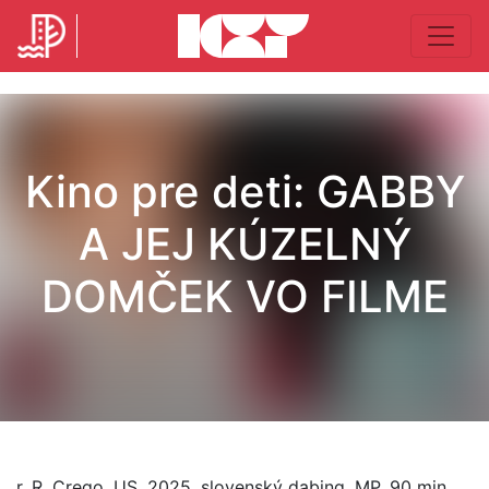
Kino pre deti: GABBY
A JEJ KÚZELNÝ
DOMČEK VO FILME
r. R. Crego, US, 2025, slovenský dabing, MP, 90 min.