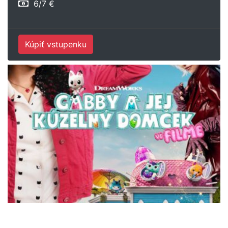
6/7 €
Kúpiť vstupenku