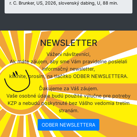
r. C. Brunker, US, 2026, slovenský dabing, U, 88 min.
NEWSLETTER
Vážení návštevníci,
Ak máte záujem, aby sme Vám pravidelne posielali
informačný newsletter,
kliknite, prosím, na tlačítko ODBER NEWSLETTERA.
Ďakujeme za Váš záujem.
Vaše osobné údaje budú použité výlučne pre potreby
KZP a nebudú poskytnuté bez Vášho vedomia tretím
stranám.
ODBER NEWSLETTERA