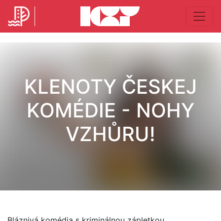
KLENOTY ČESKEJ
KOMÉDIE - NOHY
VZHŮRU!
Bláznivá komédia s kriminálnou zápletkou.