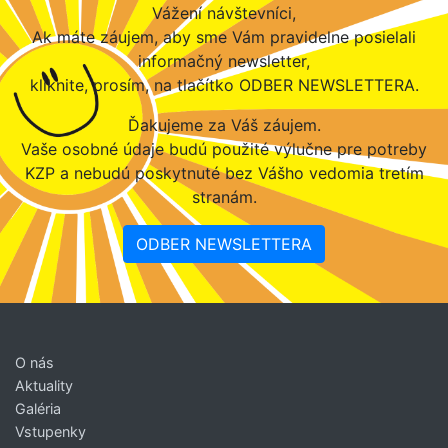
Vážení návštevníci,
Ak máte záujem, aby sme Vám pravidelne posielali
informačný newsletter,
kliknite, prosím, na tlačítko ODBER NEWSLETTERA.
Ďakujeme za Váš záujem.
Vaše osobné údaje budú použité výlučne pre potreby
KZP a nebudú poskytnuté bez Vášho vedomia tretím
stranám.
ODBER NEWSLETTERA
O nás
Aktuality
Galéria
Vstupenky