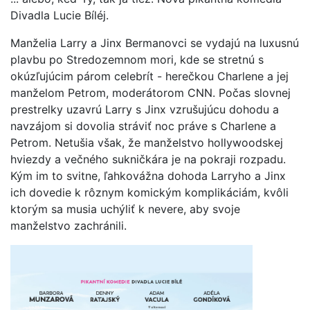
Divadla Lucie Bíléj.
Manželia Larry a Jinx Bermanovci se vydajú na luxusnú
plavbu po Stredozemnom mori, kde se stretnú s
okúzľujúcim párom celebrít - herečkou Charlene a jej
manželom Petrom, moderátorom CNN. Počas slovnej
prestrelky uzavrú Larry s Jinx vzrušujúcu dohodu a
navzájom si dovolia stráviť noc práve s Charlene a
Petrom. Netušia však, že manželstvo hollywoodskej
hviezdy a večného sukničkára je na pokraji rozpadu.
Kým im to svitne, ľahkovážna dohoda Larryho a Jinx
ich dovedie k rôznym komickým komplikáciám, kvôli
ktorým sa musia uchýliť k nevere, aby svoje
manželstvo zachránili.