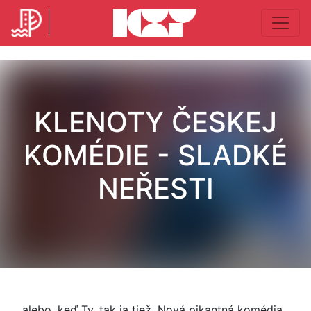
KLENOTY ČESKEJ
KOMÉDIE - SLADKÉ
NEŘESTI
... alebo, keď Ty, tak ja tiež. Nová pikantná komédia