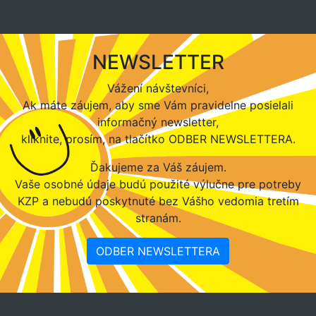
NEWSLETTER
Vážení návštevníci,
Ak máte záujem, aby sme Vám pravidelne posielali
informačný newsletter,
kliknite, prosím, na tlačítko ODBER NEWSLETTERA.
Ďakujeme za Váš záujem.
Vaše osobné údaje budú použité výlučne pre potreby
KZP a nebudú poskytnuté bez Vášho vedomia tretím
stranám.
ODBER NEWSLETTERA