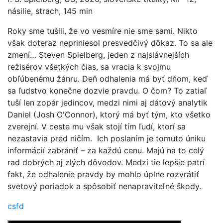
násilie, strach, 145 min
Roky sme tušili, že vo vesmíre nie sme sami. Nikto
však doteraz nepriniesol presvedčivý dôkaz. To sa ale
zmení… Steven Spielberg, jeden z najslávnejších
režisérov všetkých čias, sa vracia k svojmu
obľúbenému žánru. Deň odhalenia má byť dňom, keď
sa ľudstvo konečne dozvie pravdu. O čom? To zatiaľ
tuší len zopár jedincov, medzi nimi aj dátový analytik
Daniel (Josh O'Connor), ktorý má byť tým, kto všetko
zverejní. V ceste mu však stojí tím ľudí, ktorí sa
nezastavia pred ničím. Ich poslaním je tomuto úniku
informácií zabrániť – za každú cenu. Majú na to celý
rad dobrých aj zlých dôvodov. Medzi tie lepšie patrí
fakt, že odhalenie pravdy by mohlo úplne rozvrátiť
svetový poriadok a spôsobiť nenapraviteľné škody.
csfd