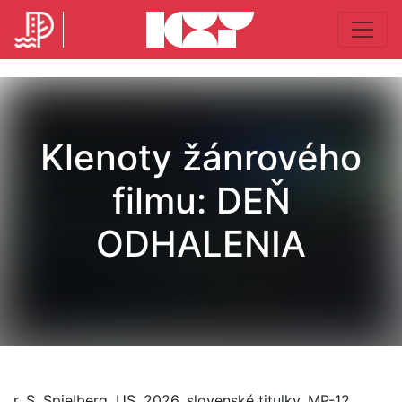
Klenoty žánrového
filmu: DEŇ
ODHALENIA
r. S. Spielberg, US, 2026, slovenské titulky, MP-12,