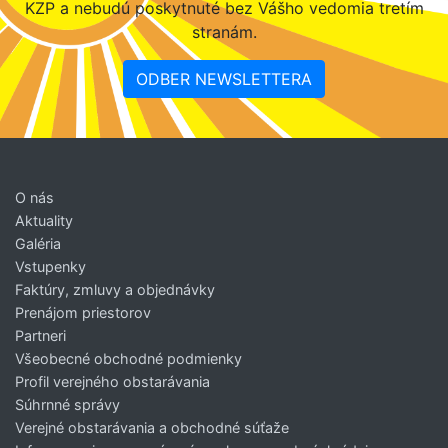
KZP a nebudú poskytnuté bez Vášho vedomia tretím
stranám.
ODBER NEWSLETTERA
O nás
Aktuality
Galéria
Vstupenky
Faktúry, zmluvy a objednávky
Prenájom priestorov
Partneri
Všeobecné obchodné podmienky
Profil verejného obstarávania
Súhrnné správy
Verejné obstarávania a obchodné súťaže