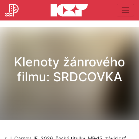
Klenoty žánrového
filmu: SRDCOVKA
r. J. Carney, IE, 2026, české titulky, MP-15, závislosť,