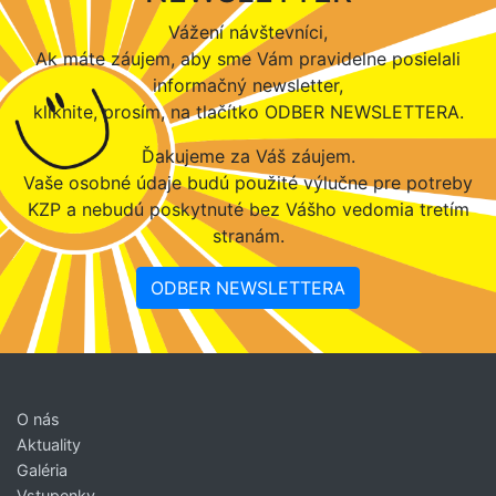
Vážení návštevníci,
Ak máte záujem, aby sme Vám pravidelne posielali
informačný newsletter,
kliknite, prosím, na tlačítko ODBER NEWSLETTERA.
Ďakujeme za Váš záujem.
Vaše osobné údaje budú použité výlučne pre potreby
KZP a nebudú poskytnuté bez Vášho vedomia tretím
stranám.
ODBER NEWSLETTERA
O nás
Aktuality
Galéria
Vstupenky