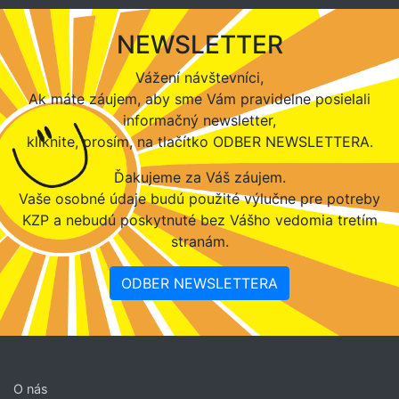
NEWSLETTER
Vážení návštevníci,
Ak máte záujem, aby sme Vám pravidelne posielali
informačný newsletter,
kliknite, prosím, na tlačítko ODBER NEWSLETTERA.
Ďakujeme za Váš záujem.
Vaše osobné údaje budú použité výlučne pre potreby
KZP a nebudú poskytnuté bez Vášho vedomia tretím
stranám.
ODBER NEWSLETTERA
O nás