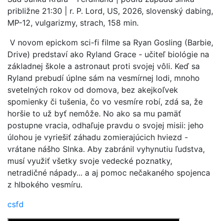
približne 21:30 | r. P. Lord, US, 2026, slovenský dabing,
MP-12, vulgarizmy, strach, 158 min.
V novom epickom sci-fi filme sa Ryan Gosling (Barbie,
Drive) predstaví ako Ryland Grace - učiteľ biológie na
základnej škole a astronaut proti svojej vôli. Keď sa
Ryland prebudí úplne sám na vesmírnej lodi, mnoho
svetelných rokov od domova, bez akejkoľvek
spomienky či tušenia, čo vo vesmíre robí, zdá sa, že
horšie to už byť nemôže. No ako sa mu pamäť
postupne vracia, odhaľuje pravdu o svojej misii: jeho
úlohou je vyriešiť záhadu zomierajúcich hviezd -
vrátane nášho Slnka. Aby zabránil vyhynutiu ľudstva,
musí využiť všetky svoje vedecké poznatky,
netradičné nápady... a aj pomoc nečakaného spojenca
z hlbokého vesmíru.
csfd