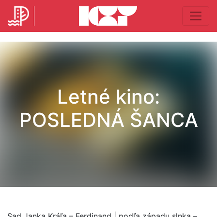
Letné kino:
POSLEDNÁ ŠANCA
Sad Janka Kráľa – Ferdinand | podľa západu slnka –