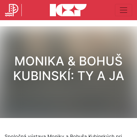
MONIKA & BOHUŠ
KUBINSKÍ: TY A JA
Spoločná výstava Moniky a Bohuša Kubinských pri