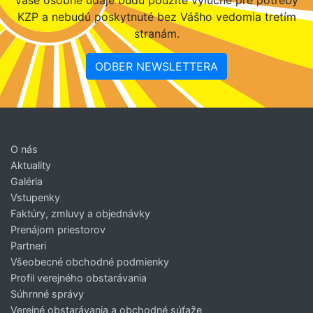
KZP a nebudú poskytnuté bez Vášho vedomia tretím
stranám.
ODBER NEWSLETTERA
O nás
Aktuality
Galéria
Vstupenky
Faktúry, zmluvy a objednávky
Prenájom priestorov
Partneri
Všeobecné obchodné podmienky
Profil verejného obstarávania
Súhrnné správy
Verejné obstarávania a obchodné súťaže