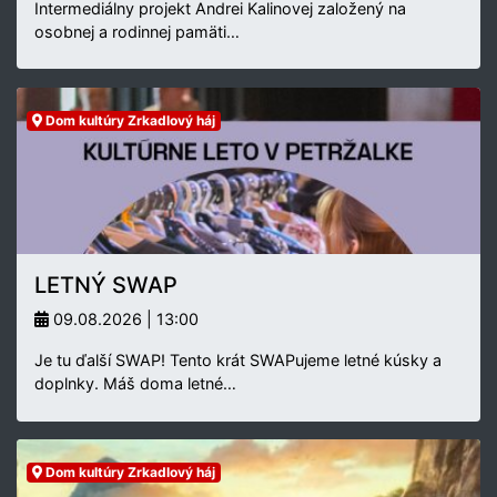
Intermediálny projekt Andrei Kalinovej založený na
osobnej a rodinnej pamäti…
Dom kultúry Zrkadlový háj
LETNÝ SWAP
09.08.2026 | 13:00
Je tu ďalší SWAP! Tento krát SWAPujeme letné kúsky a
doplnky. Máš doma letné…
Dom kultúry Zrkadlový háj