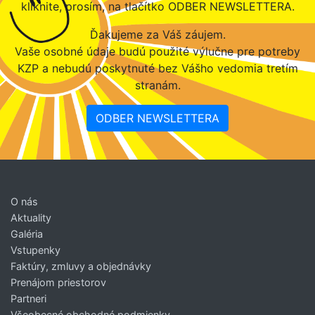
kliknite, prosím, na tlačítko ODBER NEWSLETTERA.
Ďakujeme za Váš záujem.
Vaše osobné údaje budú použité výlučne pre potreby
KZP a nebudú poskytnuté bez Vášho vedomia tretím
stranám.
ODBER NEWSLETTERA
O nás
Aktuality
Galéria
Vstupenky
Faktúry, zmluvy a objednávky
Prenájom priestorov
Partneri
Všeobecné obchodné podmienky