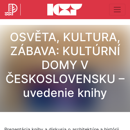
OSVĚTA, KULTURA,
ZÁBAVA: KULTÚRNÍ
DOMY V
ČESKOSLOVENSKU –
uvedenie knihy
Prezentácia knihy a diskusia o architektúre a histórii