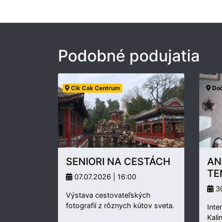
Podobné podujatia
Cik Cak Centrum
Doč
SENIORI NA CESTÁCH
AN
TE
07.07.2026 | 16:00
30
Výstava cestovateľských
fotografií z rôznych kútov sveta.
Inte
Kali