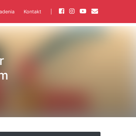
iadenia
Kontakt
|
r
ym