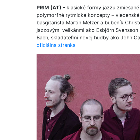
PRIM (AT) -
klasické formy jazzu zmiešané 
polymorfné rytmické koncepty – viedenské tri
basgitarista Martin Melzer a bubeník Chris
jazzovými velikánmi ako Esbjörn Svensson 
Bach, skladateľmi novej hudby ako John C
oficiálna stránka