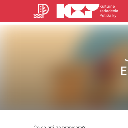
Kultúrne
zariadenia
Petržalky
E
Čo sa hrá za hranicami?