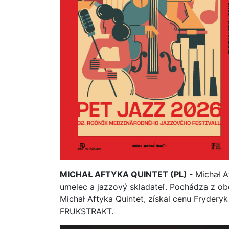
MICHAŁ AFTYKA QUINTET
(PL) -
Michał A
umelec a jazzový skladateľ. Pochádza z ob
Michał Aftyka Quintet, získal cenu Frydery
FRUKSTRAKT.