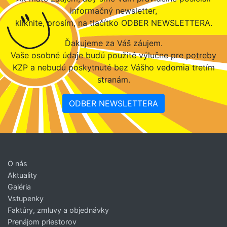
informačný newsletter,
kliknite, prosím, na tlačítko ODBER NEWSLETTERA.
Ďakujeme za Váš záujem.
Vaše osobné údaje budú použité výlučne pre potreby
KZP a nebudú poskytnuté bez Vášho vedomia tretím
stranám.
ODBER NEWSLETTERA
O nás
Aktuality
Galéria
Vstupenky
Faktúry, zmluvy a objednávky
Prenájom priestorov