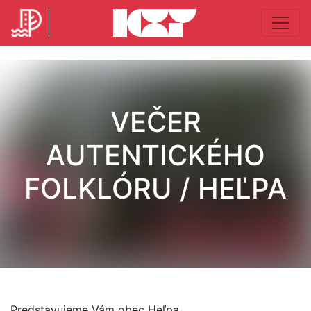
VEČER
AUTENTICKÉHO
FOLKLÓRU / HEĽPA
Predstavujeme Vám obec Heľpa.