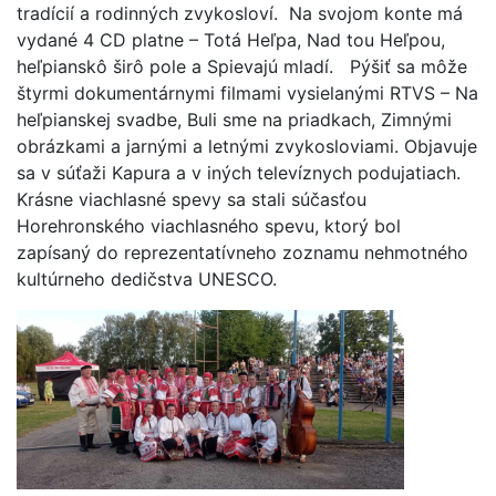
tradícií a rodinných zvykosloví. Na svojom konte má
vydané 4 CD platne – Totá Heľpa, Nad tou Heľpou,
heľpianskô širô pole a Spievajú mladí. Pýšiť sa môže
štyrmi dokumentárnymi filmami vysielanými RTVS – Na
heľpianskej svadbe, Buli sme na priadkach, Zimnými
obrázkami a jarnými a letnými zvykosloviami. Objavuje
sa v súťaži Kapura a v iných televíznych podujatiach.
Krásne viachlasné spevy sa stali súčasťou
Horehronského viachlasného spevu, ktorý bol
zapísaný do reprezentatívneho zoznamu nehmotného
kultúrneho dedičstva UNESCO.