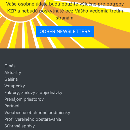
Vaše osobné údaje budú použité výlučne pre potreby
KZP a nebudú poskytnuté bez Vášho vedomia tretím
stranám.
ODBER NEWSLETTERA
O nás
Aktuality
Galéria
Vstupenky
Faktúry, zmluvy a objednávky
Prenájom priestorov
Partneri
Všeobecné obchodné podmienky
Profil verejného obstarávania
Súhrnné správy