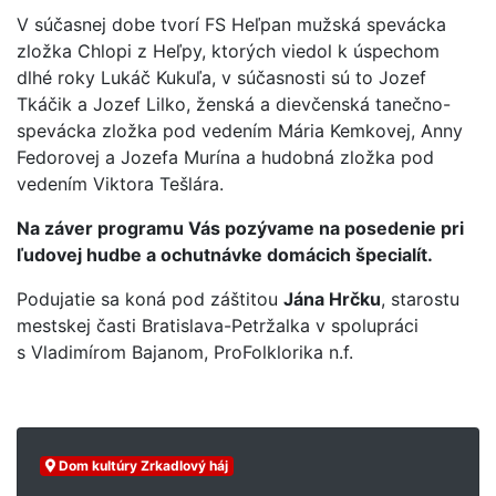
V súčasnej dobe tvorí FS Heľpan mužská spevácka
zložka Chlopi z Heľpy, ktorých viedol k úspechom
dlhé roky Lukáč Kukuľa, v súčasnosti sú to Jozef
Tkáčik a Jozef Lilko, ženská a dievčenská tanečno-
spevácka zložka pod vedením Mária Kemkovej, Anny
Fedorovej a Jozefa Murína a hudobná zložka pod
vedením Viktora Tešlára.
Na záver programu Vás pozývame na posedenie pri
ľudovej hudbe a ochutnávke domácich špecialít.
Podujatie sa koná pod záštitou
Jána Hrčku
, starostu
mestskej časti Bratislava-Petržalka v spolupráci
s Vladimírom Bajanom, ProFolklorika n.f.
Dom kultúry Zrkadlový háj