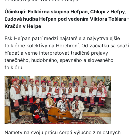
Účinkujú: Folklórna skupina Heľpan, Chlopi z Heľpy,
Ľudová hudba Heľpan pod vedením Viktora Tešlára -
Kračún v Heľpe
Fsk Heľpan patrí medzi najstaršie a najvytrvalejšie
folklórne kolektívy na Horehroní. Od začiatku sa snaží
hľadať a verne interpretovať tradičné prejavy
tanečného, hudobného, spevného a slovesného
folklóru.
Námety na svoju prácu čerpá výlučne z miestnych