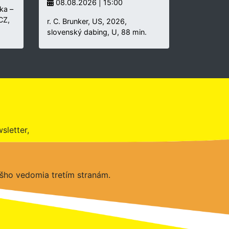
08.08.2026 | 15:00
ka –
 CZ,
r. C. Brunker, US, 2026,
slovenský dabing, U, 88 min.
sletter,
šho vedomia tretím stranám.