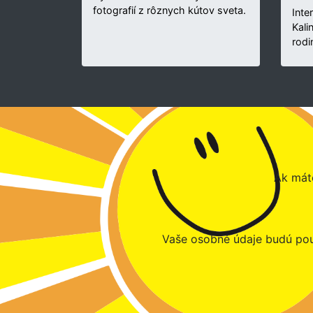
fotografií z rôznych kútov sveta.
Inte
Kali
rodi
Ak máte
Vaše osobné údaje budú pou