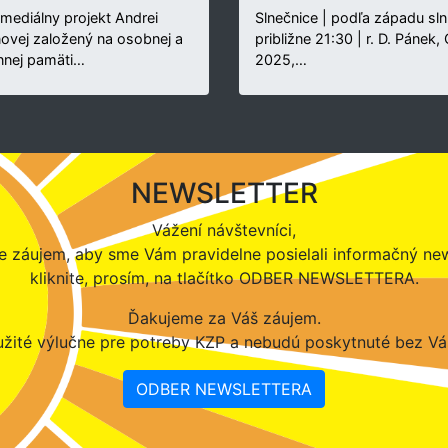
rmediálny projekt Andrei
Slnečnice | podľa západu sln
novej založený na osobnej a
približne 21:30 | r. D. Pánek,
nnej pamäti…
2025,…
NEWSLETTER
Vážení návštevníci,
 záujem, aby sme Vám pravidelne posielali informačný new
kliknite, prosím, na tlačítko ODBER NEWSLETTERA.
Ďakujeme za Váš záujem.
žité výlučne pre potreby KZP a nebudú poskytnuté bez Vá
ODBER NEWSLETTERA