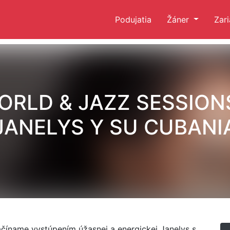
Podujatia
Žáner
Zar
ORLD & JAZZ SESSIONS
JANELYS Y SU CUBANI
íname vystúpením úžasnej a energickej Janelys s