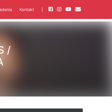
iadenia
Kontakt
|
 /
A