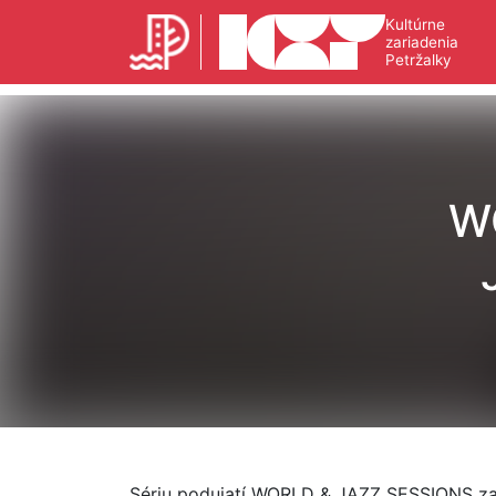
Kultúrne
zariadenia
Petržalky
W
Sériu podujatí WORLD & JAZZ SESSIONS zač