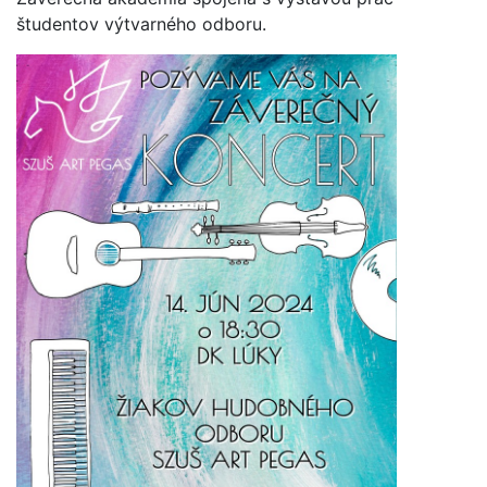
študentov výtvarného odboru.