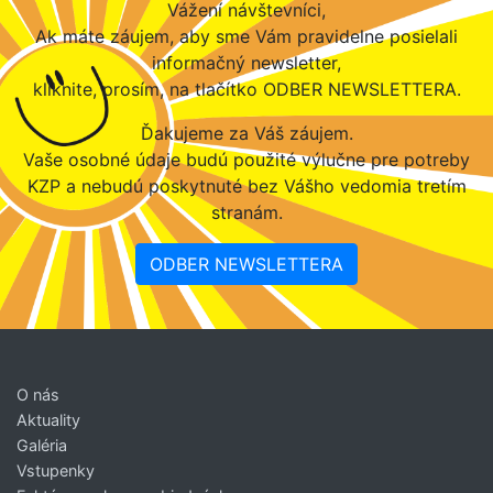
Vážení návštevníci,
Ak máte záujem, aby sme Vám pravidelne posielali
informačný newsletter,
kliknite, prosím, na tlačítko ODBER NEWSLETTERA.
Ďakujeme za Váš záujem.
Vaše osobné údaje budú použité výlučne pre potreby
KZP a nebudú poskytnuté bez Vášho vedomia tretím
stranám.
ODBER NEWSLETTERA
O nás
Aktuality
Galéria
Vstupenky