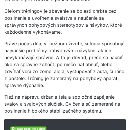
Cieľom tréningov je zbavenie sa bolesti chrbta cez
posilnenie a uvoľnenie svalstva a naučenie sa
správynch pohybových stereotypov a návykov, ktoré
každodenne vykonávame.
Práve počas dňa, v bežnom živote, si ľudia spôsobujú
najväčšie problémy pohybovými návykmi, ak ich
nevykonávajú správne. A to je dôvod, prečo sa naučiť
ako sa správne zohnúť, po niečo natiahnuť, alebo
zdvíhať veci zo zeme, ale aj vystupovať z auta, či ráno
z postele. Tréning je zameraný na pohybový aparát,
správne dýchanie.
Tiež na nápravu držania tela a spoločné zapájanie
svalov a svalových slučiek. Cvičenia sú zamerané na
posilnenie hlbokého stabilizačného systému.
Dom kultúry Lúky