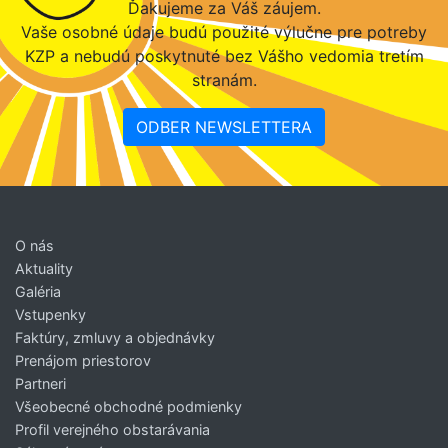
Ďakujeme za Váš záujem.
Vaše osobné údaje budú použité výlučne pre potreby
KZP a nebudú poskytnuté bez Vášho vedomia tretím
stranám.
ODBER NEWSLETTERA
O nás
Aktuality
Galéria
Vstupenky
Faktúry, zmluvy a objednávky
Prenájom priestorov
Partneri
Všeobecné obchodné podmienky
Profil verejného obstarávania