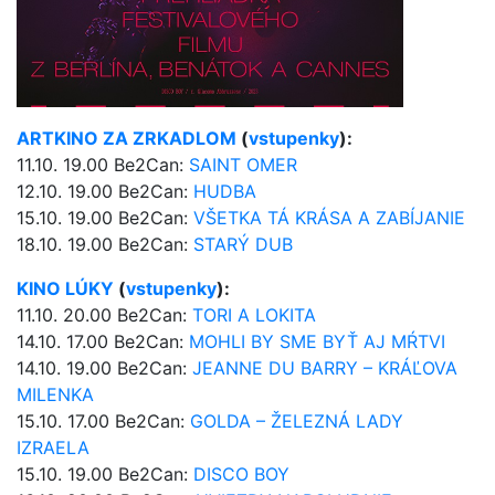
ARTKINO ZA ZRKADLOM
(
vstupenky
):
11.10. 19.00 Be2Can:
SAINT OMER
12.10. 19.00 Be2Can:
HUDBA
15.10. 19.00 Be2Can:
VŠETKA TÁ KRÁSA A ZABÍJANIE
18.10. 19.00 Be2Can:
STARÝ DUB
KINO LÚKY
(
vstupenky
):
11.10. 20.00 Be2Can:
TORI A LOKITA
14.10. 17.00 Be2Can:
MOHLI BY SME BYŤ AJ MŔTVI
14.10. 19.00 Be2Can:
JEANNE DU BARRY – KRÁĽOVA
MILENKA
15.10. 17.00 Be2Can:
GOLDA – ŽELEZNÁ LADY
IZRAELA
15.10. 19.00 Be2Can:
DISCO BOY