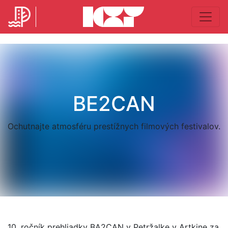
BE2CAN
Ochutnajte atmosféru prestížnych filmových festivalov.
10. ročník prehliadky BA2CAN v Petržalke v Artkine za