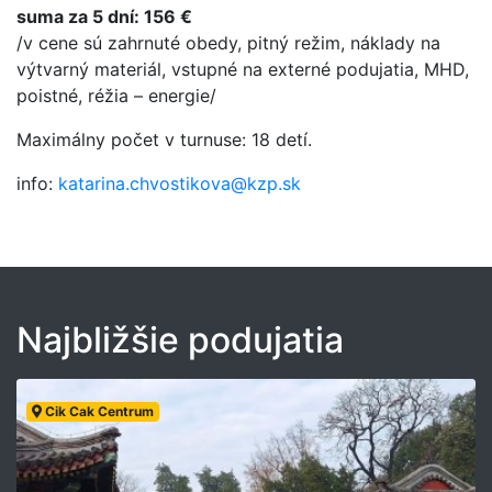
suma za 5 dní: 156 €
/v cene sú zahrnuté obedy, pitný režim, náklady na
výtvarný materiál, vstupné na externé podujatia, MHD,
poistné, réžia – energie/
Maximálny počet v turnuse: 18 detí.
info:
katarina.chvostikova@kzp.sk
Najbližšie podujatia
Cik Cak Centrum