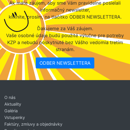
Ak máte záujem, aby sme Vám pravidelne posielali
informačný newsletter,
kliknite, prosím, na tlačítko ODBER NEWSLETTERA.
Ďakujeme za Váš záujem.
Vaše osobné údaje budú použité výlučne pre potreby
KZP a nebudú poskytnuté bez Vášho vedomia tretím
stranám.
ODBER NEWSLETTERA
O nás
Aktuality
Galéria
Vstupenky
Faktúry, zmluvy a objednávky