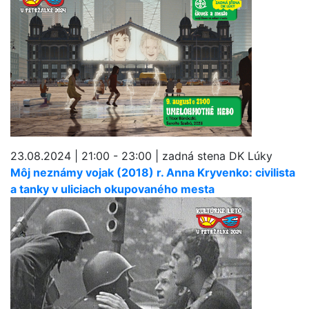
23.08.2024 | 21:00 - 23:00 | zadná stena DK Lúky
Môj neznámy vojak (2018) r. Anna Kryvenko: civilista
a tanky v uliciach okupovaného mesta