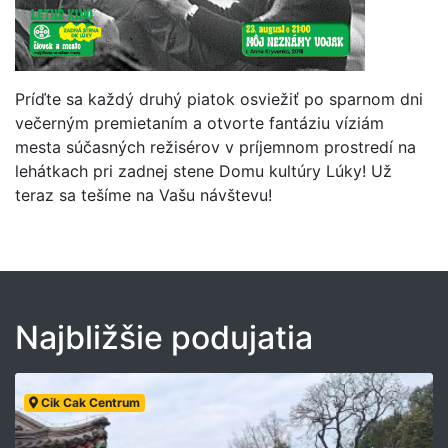
Príďte sa každý druhý piatok osviežiť po sparnom dni
večerným premietaním a otvorte fantáziu víziám
mesta súčasných režisérov v príjemnom prostredí na
lehátkach pri zadnej stene Domu kultúry Lúky! Už
teraz sa tešíme na Vašu návštevu!
Najbližšie podujatia
Cik Cak Centrum