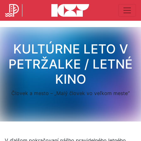
KULTÚRNE LETO V
PETRŽALKE / LETNÉ
KINO
Človek a mesto – „Malý človek vo veľkom meste“
V ďalšom pokračovaní nášho pravidelného letného