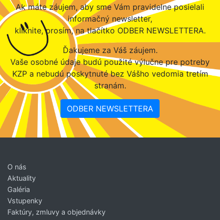
Ak máte záujem, aby sme Vám pravidelne posielali
informačný newsletter,
kliknite, prosím, na tlačítko ODBER NEWSLETTERA.
Ďakujeme za Váš záujem.
Vaše osobné údaje budú použité výlučne pre potreby
KZP a nebudú poskytnuté bez Vášho vedomia tretím
stranám.
ODBER NEWSLETTERA
O nás
Aktuality
Galéria
Vstupenky
Faktúry, zmluvy a objednávky