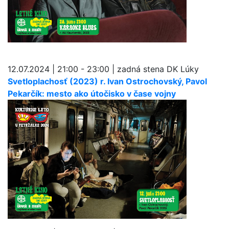
12.07.2024 | 21:00 - 23:00 | zadná stena DK Lúky
Svetloplachosť (2023) r. Ivan Ostrochovský, Pavol
Pekarčík: mesto ako útočisko v čase vojny