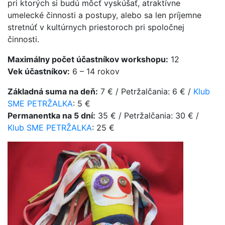
pri ktorých si budú môcť vyskúšať, atraktívne
umelecké činnosti a postupy, alebo sa len príjemne
stretnúť v kultúrnych priestoroch pri spoločnej
činnosti.
Maximálny počet účastníkov workshopu:
12
Vek účastníkov:
6 – 14 rokov
Základná suma na deň:
7 € / Petržalčania: 6 € /
Klub
SME PETRŽALKA
: 5 €
Permanentka na 5 dní:
35 € / Petržalčania: 30 € /
Klub SME PETRŽALKA
: 25 €