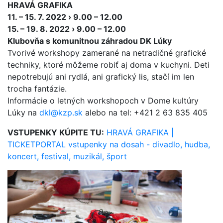
HRAVÁ GRAFIKA
11. – 15. 7. 2022 › 9.00 – 12.00
15. – 19. 8. 2022 › 9.00 – 12.00
Klubovňa s komunitnou záhradou DK Lúky
Tvorivé workshopy zamerané na netradičné grafické
techniky, ktoré môžeme robiť aj doma v kuchyni. Deti
nepotrebujú ani rydlá, ani grafický lis, stačí im len
trocha fantázie.
Informácie o letných workshopoch v Dome kultúry
Lúky na
dkl@kzp.sk
alebo na tel: +421 2 63 835 405
VSTUPENKY KÚPITE TU:
HRAVÁ GRAFIKA |
TICKETPORTAL vstupenky na dosah - divadlo, hudba,
koncert, festival, muzikál, šport