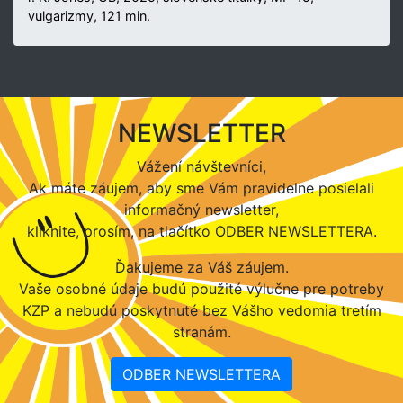
vulgarizmy, 121 min.
NEWSLETTER
Vážení návštevníci,
Ak máte záujem, aby sme Vám pravidelne posielali
informačný newsletter,
kliknite, prosím, na tlačítko ODBER NEWSLETTERA.
Ďakujeme za Váš záujem.
Vaše osobné údaje budú použité výlučne pre potreby
KZP a nebudú poskytnuté bez Vášho vedomia tretím
stranám.
ODBER NEWSLETTERA