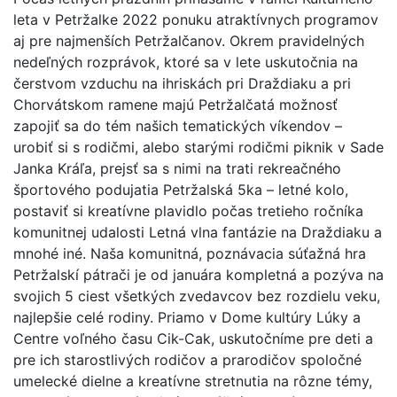
leta v Petržalke 2022 ponuku atraktívnych programov
aj pre najmenších Petržalčanov. Okrem pravidelných
nedeľných rozprávok, ktoré sa v lete uskutočnia na
čerstvom vzduchu na ihriskách pri Draždiaku a pri
Chorvátskom ramene majú Petržalčatá možnosť
zapojiť sa do tém našich tematických víkendov –
urobiť si s rodičmi, alebo starými rodičmi piknik v Sade
Janka Kráľa, prejsť sa s nimi na trati rekreačného
športového podujatia Petržalská 5ka – letné kolo,
postaviť si kreatívne plavidlo počas tretieho ročníka
komunitnej udalosti Letná vlna fantázie na Draždiaku a
mnohé iné. Naša komunitná, poznávacia súťažná hra
Petržalskí pátrači je od januára kompletná a pozýva na
svojich 5 ciest všetkých zvedavcov bez rozdielu veku,
najlepšie celé rodiny. Priamo v Dome kultúry Lúky a
Centre voľného času Cik-Cak, uskutočníme pre deti a
pre ich starostlivých rodičov a prarodičov spoločné
umelecké dielne a kreatívne stretnutia na rôzne témy,