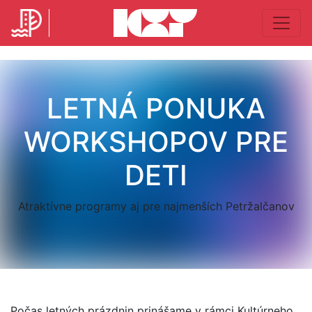
LETNÁ PONUKA
WORKSHOPOV PRE
DETI
Atraktívne programy aj pre najmenších Petržalčanov
Počas letných prázdnin prinášame v rámci Kultúrneho