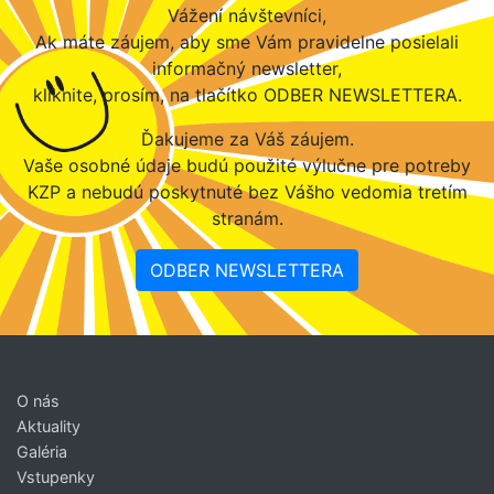
Vážení návštevníci,
Ak máte záujem, aby sme Vám pravidelne posielali
informačný newsletter,
kliknite, prosím, na tlačítko ODBER NEWSLETTERA.
Ďakujeme za Váš záujem.
Vaše osobné údaje budú použité výlučne pre potreby
KZP a nebudú poskytnuté bez Vášho vedomia tretím
stranám.
ODBER NEWSLETTERA
O nás
Aktuality
Galéria
Vstupenky