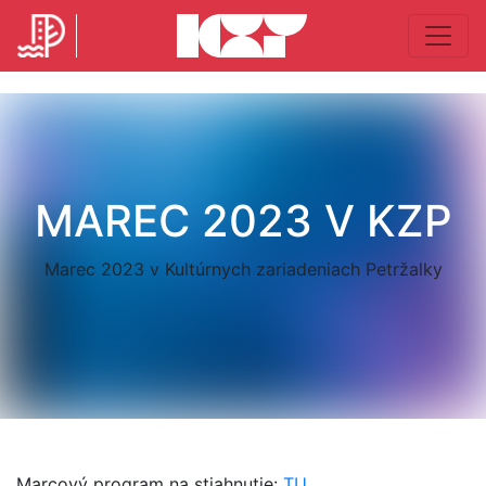
MAREC 2023 V KZP
Marec 2023 v Kultúrnych zariadeniach Petržalky
Marcový program na stiahnutie:
TU