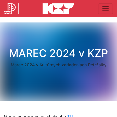
MAREC 2024 v KZP
Marec 2024 v Kultúrnych zariadeniach Petržalky
Marcový program na stiahnutie
TU
.