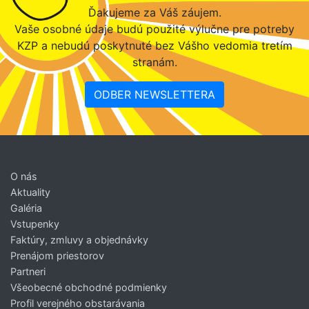
Ďakujeme za Váš záujem.
Vaše osobné údaje budú použité výlučne pre potreby
KZP a nebudú poskytnuté bez Vášho vedomia tretím
stranám.
ODBER NEWSLETTERA
O nás
Aktuality
Galéria
Vstupenky
Faktúry, zmluvy a objednávky
Prenájom priestorov
Partneri
Všeobecné obchodné podmienky
Profil verejného obstarávania