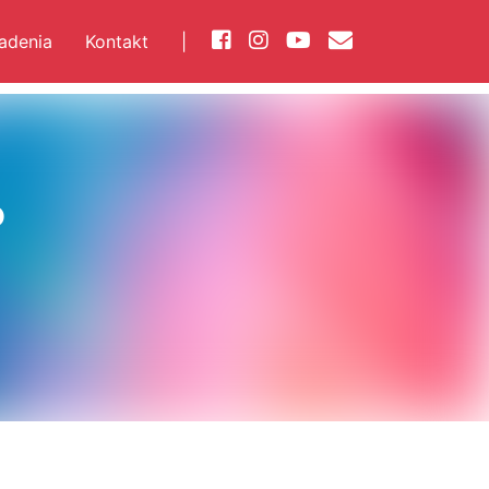
iadenia
Kontakt
|
P