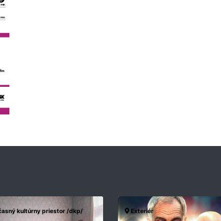
asný kultúrny priestor /dkp/
Exteriér