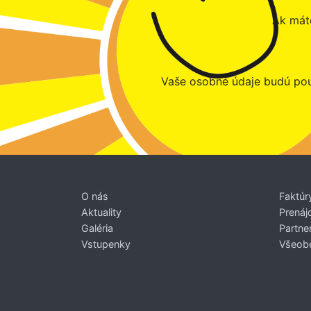
Ak máte
Vaše osobné údaje budú pou
O nás
Faktúr
Aktuality
Prenáj
Galéria
Partner
Vstupenky
Všeob