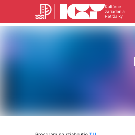
Kultúrne
zariadenia
Petržalky
Prosgram na stiahnutie
TU
.