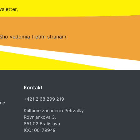
sletter,
šho vedomia tretím stranám.
Kontakt
+421 2 68 299 219
dné
Kultúrne zariadenia Petržalky
Rovniankova 3,
851 02 Bratislava
IČO: 00179949