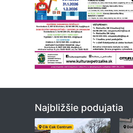
Najbližšie podujatia
Cik Cak Centrum
Doč