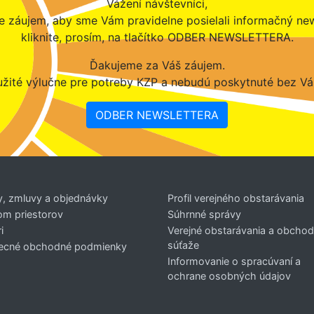
Vážení návštevníci,
 záujem, aby sme Vám pravidelne posielali informačný new
kliknite, prosím, na tlačítko ODBER NEWSLETTERA.
Ďakujeme za Váš záujem.
žité výlučne pre potreby KZP a nebudú poskytnuté bez Vá
ODBER NEWSLETTERA
y, zmluvy a objednávky
Profil verejného obstarávania
om priestorov
Súhrnné správy
i
Verejné obstarávania a obcho
súťaže
ecné obchodné podmienky
Informovanie o spracúvaní a
ochrane osobných údajov