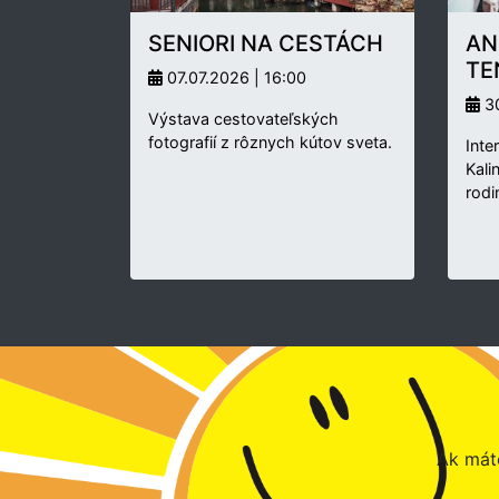
SENIORI NA CESTÁCH
AN
TE
07.07.2026 | 16:00
30
Výstava cestovateľských
fotografií z rôznych kútov sveta.
Inte
Kali
rodi
Ak máte