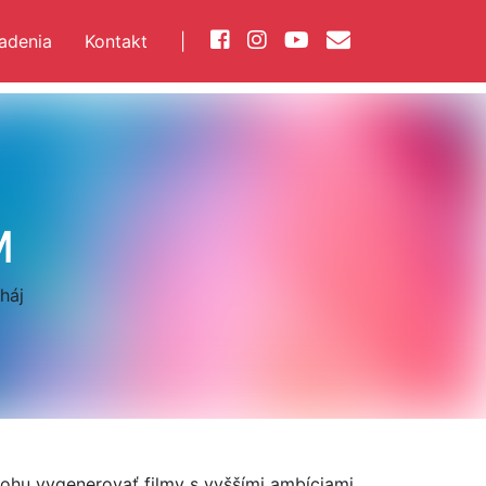
iadenia
Kontakt
|
M
háj
ohu vygenerovať filmy s vyššími ambíciami.