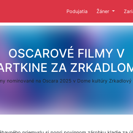
Podujatia
Žáner
Zar
OSCAROVÉ FILMY V
ARTKINE ZA ZRKADLO
lmy nominované na Oscara 2025 v Dome kultúry Zrkadlový 
bavného priemyslu si popri povinnom zárobku kladie za úl