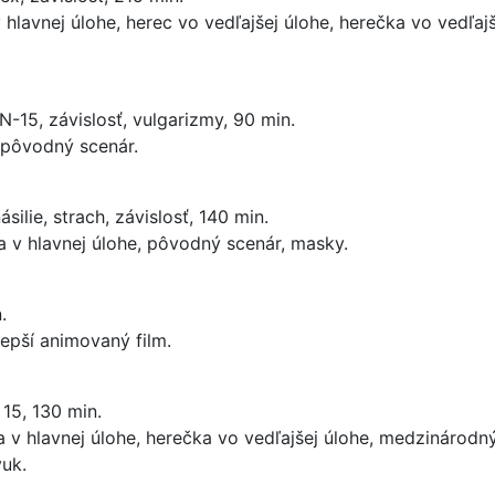
 v hlavnej úlohe, herec vo vedľajšej úlohe, herečka vo vedľaj
N-15, závislosť, vulgarizmy, 90 min.
, pôvodný scenár.
silie, strach, závislosť, 140 min.
ka v hlavnej úlohe, pôvodný scenár, masky.
.
lepší animovaný film.
 15, 130 min.
čka v hlavnej úlohe, herečka vo vedľajšej úlohe, medzinárodn
uk.