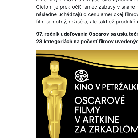
Cieľom je prekročiť rámec zábavy v snahe 
následne uchádzajú o cenu americkej filmov
film samotný, režiséra, ale taktiež produkčn
97. ročník udeľovania Oscarov sa uskutoč
23 kategóriách na počesť filmov uvedený