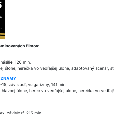
inovaných filmov:
násilie, 120 min.
vnej úlohe, herečka vo vedľajšej úlohe, adaptovaný scenár, 
 NEZNÁMY
15, závislosť, vulgarizmy, 141 min.
 v hlavnej úlohe, herec vo vedľajšej úlohe, herečka vo vedľa
ex, závislosť, 215 min.