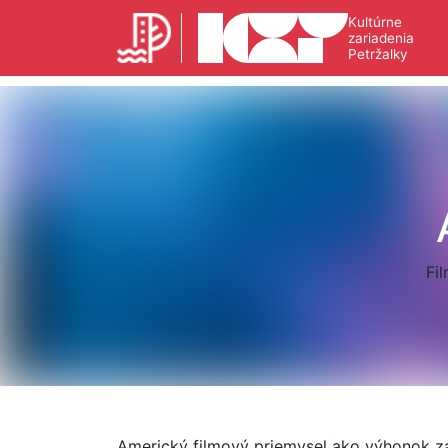
Kultúrne
zariadenia
Petržalky
Fi
Americký filmový priemysel ako výhonok zá