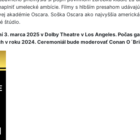
naplniť umelecké ambície. Filmy s hlbším presahom udávaj
ej akadémie Oscara. Soška Oscara ako najvyššia americká 
é štúdio.
ní 3. marca 2025 v Dolby Theatre v Los Angeles. Počas 
ch v roku 2024. Ceremoniál bude moderovať Conan O´Bri