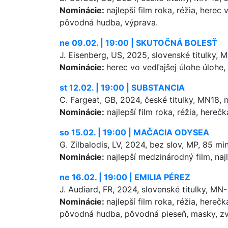
Nominácie:
najlepší film roka, réžia, herec
pôvodná hudba, výprava.
ne 09.02. | 19:00 | SKUTOČNÁ BOLESŤ
J. Eisenberg, US, 2025, slovenské titulky, M
Nominácie:
herec vo vedľajšej úlohe úlohe
st 12.02. | 19:00 | SUBSTANCIA
C. Fargeat, GB, 2024, české titulky, MN18, ná
Nominácie:
najlepší film roka, réžia, hereč
so 15.02. | 19:00 | MAČACIA ODYSEA
G. Zilbalodis, LV, 2024, bez slov, MP, 85 min
Nominácie:
najlepší medzinárodný film, naj
ne 16.02. | 19:00 | EMILIA PÉREZ
J. Audiard, FR, 2024, slovenské titulky, MN-
Nominácie:
najlepší film roka, réžia, here
pôvodná hudba, pôvodná pieseň, masky, zv