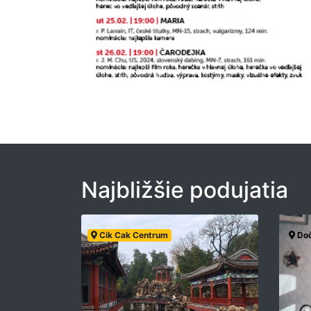
Najbližšie podujatia
Cik Cak Centrum
Doč