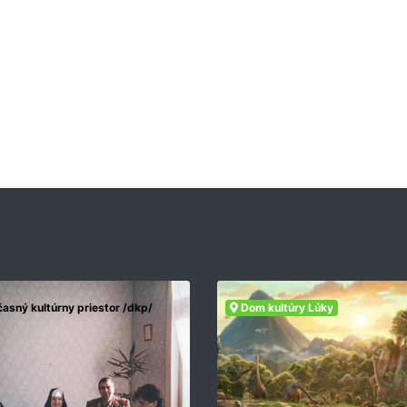
asný kultúrny priestor /dkp/
Dom kultúry Lúky