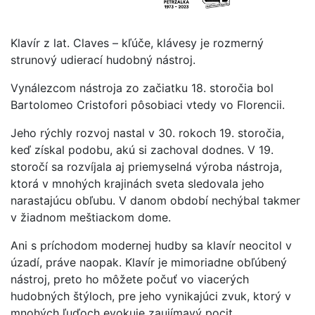
Klavír z lat. Claves – kľúče, klávesy je rozmerný
strunový udierací hudobný nástroj.
Vynálezcom nástroja zo začiatku 18. storočia bol
Bartolomeo Cristofori pôsobiaci vtedy vo Florencii.
Jeho rýchly rozvoj nastal v 30. rokoch 19. storočia,
keď získal podobu, akú si zachoval dodnes. V 19.
storočí sa rozvíjala aj priemyselná výroba nástroja,
ktorá v mnohých krajinách sveta sledovala jeho
narastajúcu obľubu. V danom období nechýbal takmer
v žiadnom meštiackom dome.
Ani s príchodom modernej hudby sa klavír neocitol v
úzadí, práve naopak. Klavír je mimoriadne obľúbený
nástroj, preto ho môžete počuť vo viacerých
hudobných štýloch, pre jeho vynikajúci zvuk, ktorý v
mnohých ľuďoch evokuje zaujímavý pocit.