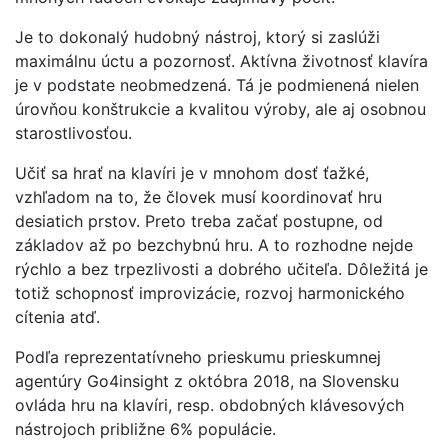
Je to dokonalý hudobný nástroj, ktorý si zaslúži
maximálnu úctu a pozornosť. Aktívna životnosť klavíra
je v podstate neobmedzená. Tá je podmienená nielen
úrovňou konštrukcie a kvalitou výroby, ale aj osobnou
starostlivosťou.
Učiť sa hrať na klavíri je v mnohom dosť ťažké,
vzhľadom na to, že človek musí koordinovať hru
desiatich prstov. Preto treba začať postupne, od
základov až po bezchybnú hru. A to rozhodne nejde
rýchlo a bez trpezlivosti a dobrého učiteľa. Dôležitá je
totiž schopnosť improvizácie, rozvoj harmonického
cítenia atď.
Podľa reprezentatívneho prieskumu prieskumnej
agentúry Go4insight z októbra 2018, na Slovensku
ovláda hru na klavíri, resp. obdobných klávesových
nástrojoch približne 6% populácie.