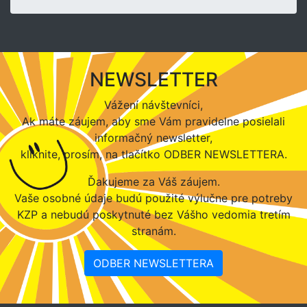
NEWSLETTER
Vážení návštevníci,
Ak máte záujem, aby sme Vám pravidelne posielali
informačný newsletter,
kliknite, prosím, na tlačítko ODBER NEWSLETTERA.
Ďakujeme za Váš záujem.
Vaše osobné údaje budú použité výlučne pre potreby
KZP a nebudú poskytnuté bez Vášho vedomia tretím
stranám.
ODBER NEWSLETTERA