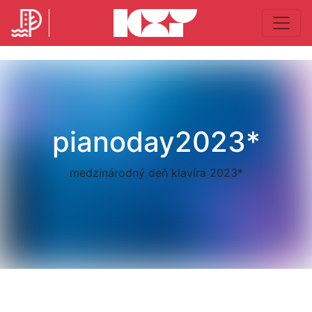
pianoday2023*
medzinárodný deň klavíra 2023*