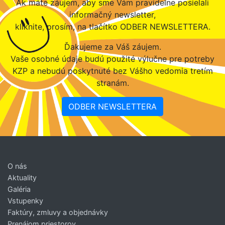
Ak máte záujem, aby sme Vám pravidelne posielali
informačný newsletter,
kliknite, prosím, na tlačítko ODBER NEWSLETTERA.
Ďakujeme za Váš záujem.
Vaše osobné údaje budú použité výlučne pre potreby
KZP a nebudú poskytnuté bez Vášho vedomia tretím
stranám.
ODBER NEWSLETTERA
O nás
Aktuality
Galéria
Vstupenky
Faktúry, zmluvy a objednávky
Prenájom priestorov