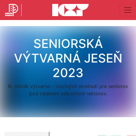
SENIORSKÁ
VÝTVARNÁ JESEŇ
2023
III. ročník výtvarno - tvorivých stretnutí pre seniorov
pod vedením odborných lektorov.