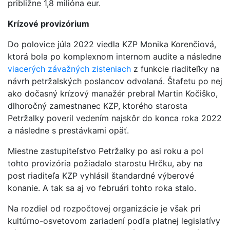
približne 1,8 milióna eur.
Krízové provizórium
Do polovice júla 2022 viedla KZP Monika Korenčiová,
ktorá bola po komplexnom internom audite a následne
viacerých závažných zisteniach
z funkcie riaditeľky na
návrh petržalských poslancov odvolaná. Štafetu po nej
ako dočasný krízový manažér prebral Martin Kočiško,
dlhoročný zamestnanec KZP, ktorého starosta
Petržalky poveril vedením najskôr do konca roka 2022
a následne s prestávkami opäť.
Miestne zastupiteľstvo Petržalky po asi roku a pol
tohto provizória požiadalo starostu Hrčku, aby na
post riaditeľa KZP vyhlásil štandardné výberové
konanie. A tak sa aj vo februári tohto roka stalo.
Na rozdiel od rozpočtovej organizácie je však pri
kultúrno-osvetovom zariadení podľa platnej legislatívy