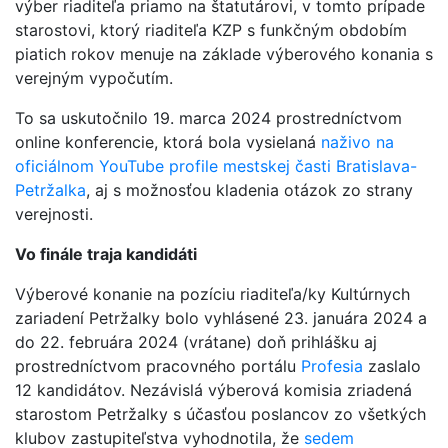
výber riaditeľa priamo na štatutárovi, v tomto prípade
starostovi, ktorý riaditeľa KZP s funkčným obdobím
piatich rokov menuje na základe výberového konania s
verejným vypočutím.
To sa uskutočnilo 19. marca 2024
prostredníctvom
online konferencie, ktorá bola vysielaná
naživo na
oficiálnom YouTube profile mestskej časti Bratislava-
Petržalka
, aj s možnosťou kladenia otázok zo strany
verejnosti.
Vo finále traja kandidáti
Výberové konanie na pozíciu riaditeľa/ky Kultúrnych
zariadení Petržalky
bolo vyhlásené 23. januára 2024 a
do 22. februára 2024 (vrátane) doň prihlášku aj
prostredníctvom pracovného portálu
Profesia
zaslalo
12 kandidátov. Nezávislá výberová komisia zriadená
starostom Petržalky s účasťou poslancov zo všetkých
klubov zastupiteľstva vyhodnotila, že
sedem