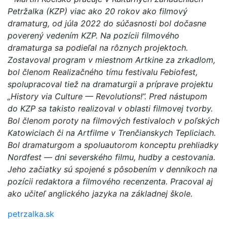
Petržalka (KZP) viac ako 20 rokov ako filmový
dramaturg, od júla 2022 do súčasnosti bol dočasne
poverený vedením KZP. Na pozícii filmového
dramaturga sa podieľal na rôznych projektoch.
Zostavoval program v miestnom Artkine za zrkadlom,
bol členom Realizačného tímu festivalu Febiofest,
spolupracoval tiež na dramaturgii a príprave projektu
„History via Culture — Revolutions!”. Pred nástupom
do KZP sa takisto realizoval v oblasti filmovej tvorby.
Bol členom poroty na filmových festivaloch v poľských
Katowiciach či na Artfilme v Trenčianskych Tepliciach.
Bol dramaturgom a spoluautorom konceptu prehliadky
Nordfest — dni severského filmu, hudby a cestovania.
Jeho začiatky sú spojené s pôsobením v denníkoch na
pozícii redaktora a filmového recenzenta. Pracoval aj
ako učiteľ anglického jazyka na základnej škole.
petrzalka.sk