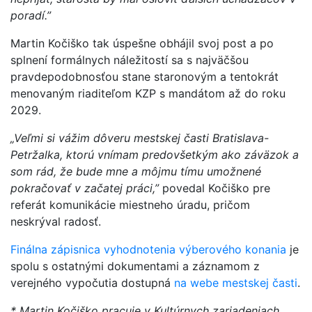
poradí.”
Martin Kočiško tak úspešne obhájil svoj post a po
splnení formálnych náležitostí sa s najväčšou
pravdepodobnosťou stane staronovým a tentokrát
menovaným riaditeľom KZP s mandátom až do roku
2029.
„Veľmi si vážim dôveru mestskej časti Bratislava-
Petržalka, ktorú vnímam predovšetkým ako záväzok a
som rád, že bude mne a môjmu tímu umožnené
pokračovať v začatej práci,”
povedal Kočiško pre
referát komunikácie miestneho úradu, pričom
neskrýval radosť.
Finálna zápisnica vyhodnotenia výberového konania
je
spolu s ostatnými dokumentami a záznamom z
verejného vypočutia dostupná
na webe mestskej časti
.
* Martin Kočiško pracuje v Kultúrnych zariadeniach