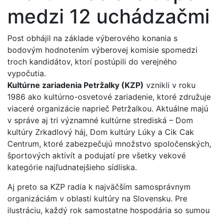
medzi 12 uchádzačmi
Post obhájil na základe výberového konania s
bodovým hodnotením výberovej komisie spomedzi
troch kandidátov, ktorí postúpili do verejného
vypočutia.
Kultúrne zariadenia Petržalky (KZP)
vznikli v roku
1986 ako kultúrno-osvetové zariadenie, ktoré združuje
viaceré organizácie naprieč Petržalkou. Aktuálne majú
v správe aj tri významné kultúrne strediská – Dom
kultúry Zrkadlový háj, Dom kultúry Lúky a Cik Cak
Centrum, ktoré zabezpečujú množstvo spoločenských,
športových aktivít a podujatí pre všetky vekové
kategórie najľudnatejšieho sídliska.
Aj preto sa KZP radia k najväčším samosprávnym
organizáciám v oblasti kultúry na Slovensku. Pre
ilustráciu, každý rok samostatne hospodária so sumou