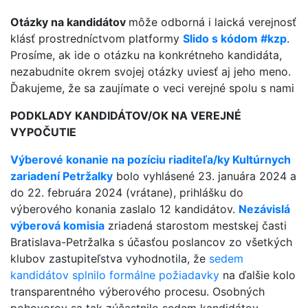
Otázky na kandidátov
môže odborná i laická verejnosť
klásť prostredníctvom platformy
Slido s kódom #kzp
.
Prosíme, ak ide o otázku na konkrétneho kandidáta,
nezabudnite okrem svojej otázky uviesť aj jeho meno.
Ďakujeme, že sa zaujímate o veci verejné spolu s nami
PODKLADY KANDIDÁTOV/OK NA VEREJNÉ
VYPOČUTIE
Výberové konanie na pozíciu riaditeľa/ky Kultúrnych
zariadení Petržalky
bolo vyhlásené 23. januára 2024 a
do 22. februára 2024 (vrátane), prihlášku do
výberového konania zaslalo 12 kandidátov.
Nezávislá
výberová komisia
zriadená starostom mestskej časti
Bratislava-Petržalka s účasťou poslancov zo všetkých
klubov zastupiteľstva vyhodnotila, že
sedem
kandidátov splnilo formálne požiadavky
na ďalšie kolo
transparentného výberového procesu. Osobných