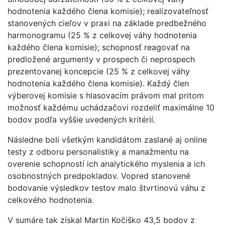
hodnotenia každého člena komisie); realizovateľnosť
stanovených cieľov v praxi na základe predbežného
harmonogramu (25 % z celkovej váhy hodnotenia
každého člena komisie); schopnosť reagovať na
predložené argumenty v prospech či neprospech
prezentovanej koncepcie (25 % z celkovej váhy
hodnotenia každého člena komisie). Každý člen
výberovej komisie s hlasovacím právom mal pritom
možnosť každému uchádzačovi rozdeliť maximálne 10
bodov podľa vyššie uvedených kritérií.
Následne boli všetkým kandidátom zaslané aj online
testy z odboru personalistiky a manažmentu na
overenie schopností ich analytického myslenia a ich
osobnostných predpokladov. Vopred stanovené
bodovanie výsledkov testov malo štvrtinovú váhu z
celkového hodnotenia.
V sumáre tak získal Martin Kočiško 43,5 bodov z