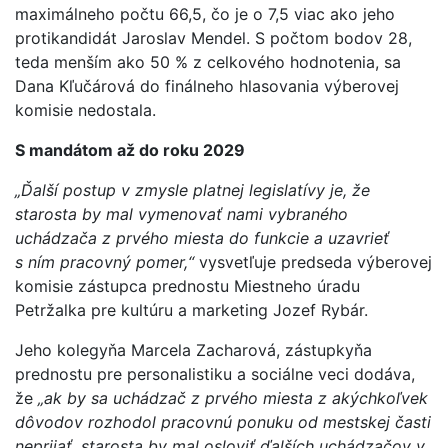
maximálneho počtu 66,5, čo je o 7,5 viac ako jeho
protikandidát Jaroslav Mendel. S počtom bodov 28,
teda menším ako 50 % z celkového hodnotenia, sa
Dana Kľučárová do finálneho hlasovania výberovej
komisie nedostala.
S mandátom až do roku 2029
„Ďalší postup v zmysle platnej legislatívy je, že
starosta by mal vymenovať nami vybraného
uchádzača z prvého miesta do funkcie a uzavrieť
s ním pracovný pomer,“
vysvetľuje predseda výberovej
komisie zástupca prednostu Miestneho úradu
Petržalka pre kultúru a marketing Jozef Rybár.
Jeho kolegyňa Marcela Zacharová, zástupkyňa
prednostu pre personalistiku a sociálne veci dodáva,
že
„ak by sa uchádzač z prvého miesta z akýchkoľvek
dôvodov rozhodol pracovnú ponuku od mestskej časti
neprijať, starosta by mal osloviť ďalších uchádzačov v