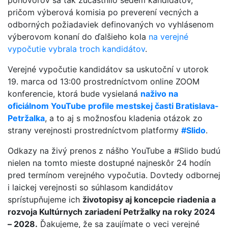
pohovorov sa tak zúčastnilo sedem kandidátov,
pričom výberová komisia po preverení vecných a
odborných požiadaviek definovaných vo vyhlásenom
výberovom konaní do ďalšieho kola
na verejné
vypočutie vybrala troch kandidátov
.
Verejné vypočutie kandidátov sa uskutoční v utorok
19. marca od 13:00 prostredníctvom online ZOOM
konferencie, ktorá bude vysielaná
naživo na
oficiálnom YouTube profile mestskej časti Bratislava-
Petržalka
, a to aj s možnosťou kladenia otázok zo
strany verejnosti prostredníctvom platformy
#Slido
.
Odkazy na živý prenos z nášho YouTube a #Slido budú
nielen na tomto mieste dostupné najneskôr 24 hodín
pred termínom verejného vypočutia. Dovtedy odbornej
i laickej verejnosti so súhlasom kandidátov
sprístupňujeme ich
životopisy aj koncepcie riadenia a
rozvoja Kultúrnych zariadení Petržalky na roky 2024
– 2028.
Ďakujeme, že sa zaujímate o veci verejné