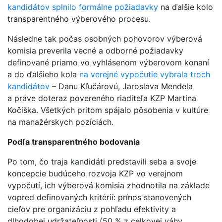
kandidátov splnilo formálne požiadavky
na ďalšie kolo
transparentného výberového procesu.
Následne tak počas osobných pohovorov výberová
komisia preverila vecné a odborné požiadavky
definované priamo vo vyhlásenom výberovom konaní
a do ďalšieho kola
na verejné vypočutie vybrala troch
kandidátov
– Danu Kľučárovú, Jaroslava Mendela
a práve doteraz povereného riaditeľa KZP Martina
Kočiška. Všetkých pritom spájalo pôsobenia v kultúre
na manažérskych pozíciách.
Podľa transparentného bodovania
Po tom, čo traja kandidáti predstavili seba a svoje
koncepcie budúceho rozvoja KZP vo verejnom
vypočutí, ich výberová komisia zhodnotila na základe
vopred definovaných kritérií: prínos stanovených
cieľov pre organizáciu z pohľadu efektivity a
dlhodobej udržateľnosti (50 % z celkovej váhy