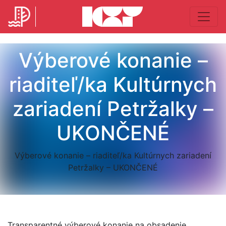
Výberové konanie –
riaditeľ/ka Kultúrnych
zariadení Petržalky –
UKONČENÉ
Výberové konanie – riaditeľ/ka Kultúrnych zariadení
Petržalky – UKONČENÉ
Transparentné výberové konanie na obsadenie