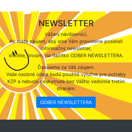
NEWSLETTER
Vážení návštevníci,
Ak máte záujem, aby sme Vám pravidelne posielali
informačný newsletter,
kliknite, prosím, na tlačítko ODBER NEWSLETTERA.
Ďakujeme za Váš záujem.
Vaše osobné údaje budú použité výlučne pre potreby
KZP a nebudú poskytnuté bez Vášho vedomia tretím
stranám.
ODBER NEWSLETTERA