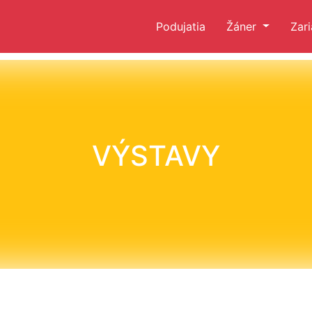
Podujatia
Žáner
Zar
VÝSTAVY