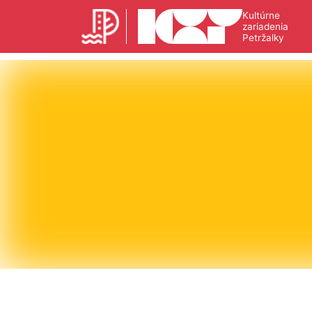
Kultúrne
zariadenia
Petržalky