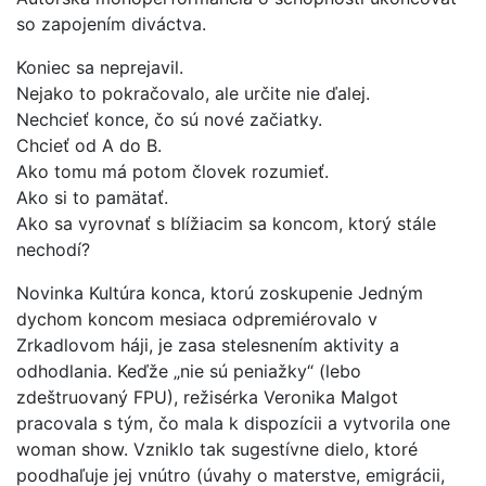
so zapojením diváctva.
Koniec sa neprejavil.
Nejako to pokračovalo, ale určite nie ďalej.
Nechcieť konce, čo sú nové začiatky.
Chcieť od A do B.
Ako tomu má potom človek rozumieť.
Ako si to pamätať.
Ako sa vyrovnať s blížiacim sa koncom, ktorý stále
nechodí?
Novinka Kultúra konca, ktorú zoskupenie Jedným
dychom koncom mesiaca odpremiérovalo v
Zrkadlovom háji, je zasa stelesnením aktivity a
odhodlania. Keďže „nie sú peniažky“ (lebo
zdeštruovaný FPU), režisérka Veronika Malgot
pracovala s tým, čo mala k dispozícii a vytvorila one
woman show. Vzniklo tak sugestívne dielo, ktoré
poodhaľuje jej vnútro (úvahy o materstve, emigrácii,