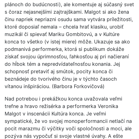
plánoch do budúcnosti), ale komentuje aj súčasný svet
s čoraz nejasnejšími zajtrajškami. Malgot si ako žena
činu napriek nepriazni osudu sama vytvára príležitosti,
ktoré doposiaľ nemala – chcela hrať klasiku, urobiť
muzikál či spievať Mariku Gombitovú, a v Kultúre
konca to všetko (v istej miere) môže. Ukazuje sa ako
podmanivá performerka, ktorá si publikum dokáže
získať svojou úprimnosťou, ľahkosťou aj pri načieraní
do hĺbok tém a nepredvídateľnosťou konania. Jej
schopnosť pretaviť aj smútok, pocity konca či
beznádeje do tvorivého činu je v týchto časoch
vítanou inšpiráciou. (Barbora Forkovičová)
Nad potrebou i prekážkou konca uvažovala veľmi
trefne a hravo režisérka a performerka Veronika
Malgot v inscenácii Kultúra konca. Je veľmi
sympatické, že vo svojej monoperformancii netlačí na
pocit marazmu či výčitky voči spoločnosti a moci, ale
pozýva nás vypočuť si svoje vlastné úvahy. A ešte