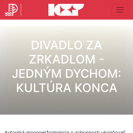
DIVADLO ZA
ZRKADLOM -
JEDNÝM DYCHOM:
KULTÚRA KONCA
Autorská monoperformancia o schopnosti ukončovať