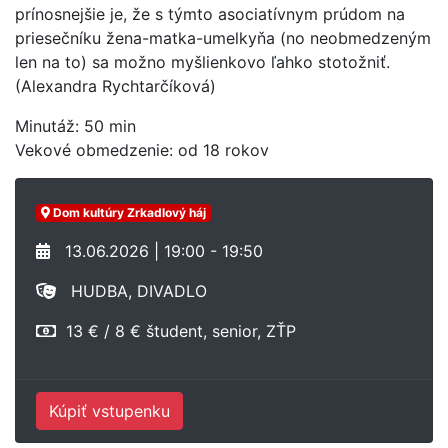
prínosnejšie je, že s týmto asociatívnym prúdom na
priesečníku žena-matka-umelkyňa (no neobmedzeným
len na to) sa možno myšlienkovo ľahko stotožniť.
(Alexandra Rychtarčíková)
Minutáž: 50 min
Vekové obmedzenie: od 18 rokov
Dom kultúry Zrkadlový háj
13.06.2026 | 19:00 - 19:50
HUDBA, DIVADLO
13 € / 8 € študent, senior, ZŤP
Kúpiť vstupenku