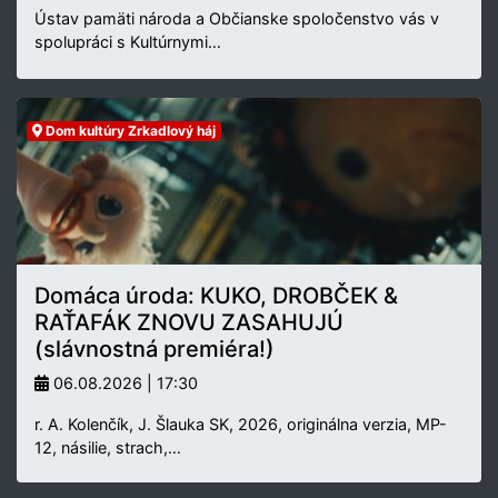
Ústav pamäti národa a Občianske spoločenstvo vás v
spolupráci s Kultúrnymi…
Dom kultúry Zrkadlový háj
Domáca úroda: KUKO, DROBČEK &
RAŤAFÁK ZNOVU ZASAHUJÚ
(slávnostná premiéra!)
06.08.2026 | 17:30
r. A. Kolenčík, J. Šlauka SK, 2026, originálna verzia, MP-
12, násilie, strach,…