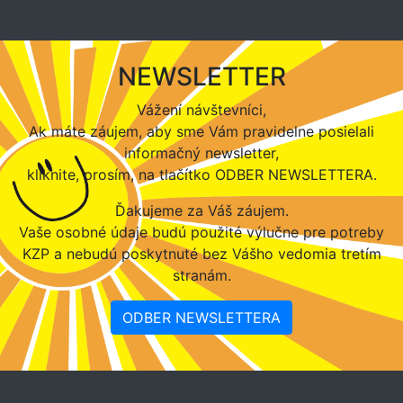
NEWSLETTER
Vážení návštevníci,
Ak máte záujem, aby sme Vám pravidelne posielali
informačný newsletter,
kliknite, prosím, na tlačítko ODBER NEWSLETTERA.
Ďakujeme za Váš záujem.
Vaše osobné údaje budú použité výlučne pre potreby
KZP a nebudú poskytnuté bez Vášho vedomia tretím
stranám.
ODBER NEWSLETTERA