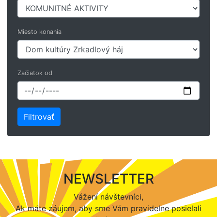
Miesto konania
Začiatok od
NEWSLETTER
Vážení návštevníci,
Ak máte záujem, aby sme Vám pravidelne posielali