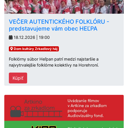
VEČER AUTENTICKÉHO FOLKLÓRU -
predstavujeme vám obec HEĽPA
18.12.2026 | 19:00
Dom kultúry Zrkadlový háj
Folklórny súbor Heľpan patrí medzi najstaršie a
najvytrvalejšie folklórne kolektívy na Horehroní.
Kúpiť