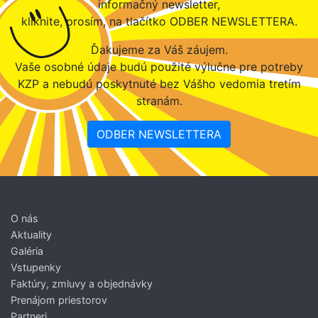
informačný newsletter,
kliknite, prosím, na tlačítko ODBER NEWSLETTERA.
Ďakujeme za Váš záujem.
Vaše osobné údaje budú použité výlučne pre potreby
KZP a nebudú poskytnuté bez Vášho vedomia tretím
stranám.
ODBER NEWSLETTERA
O nás
Aktuality
Galéria
Vstupenky
Faktúry, zmluvy a objednávky
Prenájom priestorov
Partneri