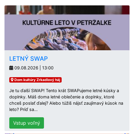
LETNÝ SWAP
09.08.2026 | 13:00
Dom kultúry Zrkadlový háj
Je tu ďalší SWAP! Tento krát SWAPujeme letné kúsky a
doplnky. Máš doma letné oblečenie a doplnky, ktoré
chceš poslať ďalej? Alebo túžiš nájsť zaujímavý kúsok na
leto? Príď sa…
Vstup voľný