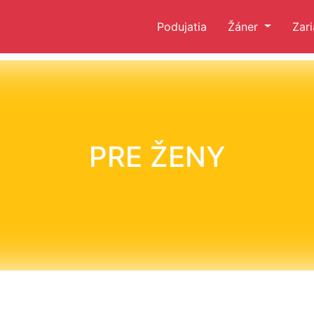
Podujatia
Žáner
Zar
PRE ŽENY