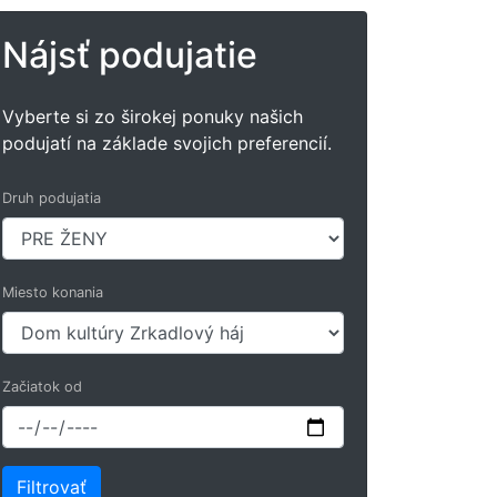
Nájsť podujatie
Vyberte si zo širokej ponuky našich
podujatí na základe svojich preferencií.
Druh podujatia
Miesto konania
Začiatok od