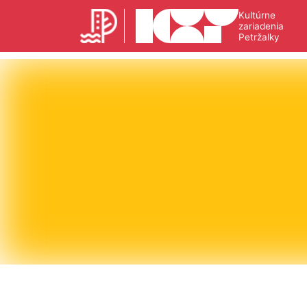
Kultúrne
zariadenia
Petržalky