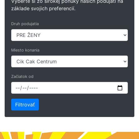
Vyberte si zo širokej ponuky našich podujatí na
základe svojich preferencií.
Druh podujatia
Miesto konania
Začiatok od