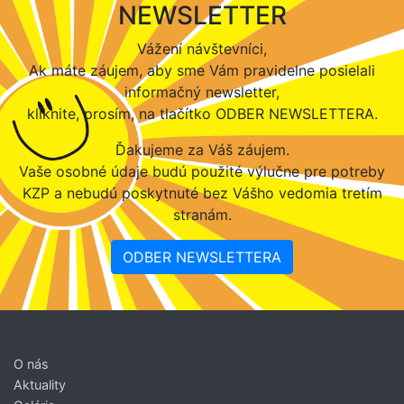
NEWSLETTER
Vážení návštevníci,
Ak máte záujem, aby sme Vám pravidelne posielali
informačný newsletter,
kliknite, prosím, na tlačítko ODBER NEWSLETTERA.
Ďakujeme za Váš záujem.
Vaše osobné údaje budú použité výlučne pre potreby
KZP a nebudú poskytnuté bez Vášho vedomia tretím
stranám.
ODBER NEWSLETTERA
O nás
Aktuality