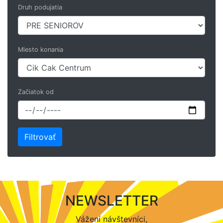
Druh podujatia
Miesto konania
Začiatok od
NEWSLETTER
Vážení návštevníci,