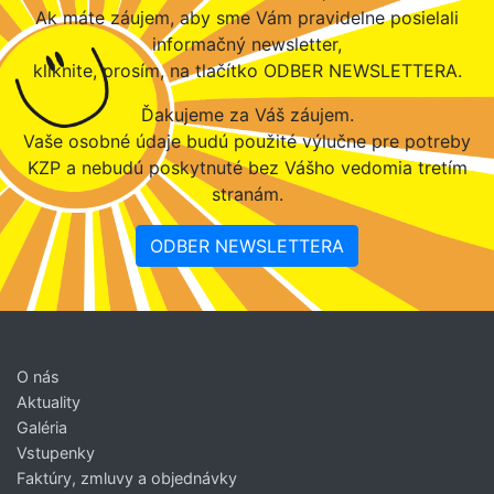
Ak máte záujem, aby sme Vám pravidelne posielali
informačný newsletter,
kliknite, prosím, na tlačítko ODBER NEWSLETTERA.
Ďakujeme za Váš záujem.
Vaše osobné údaje budú použité výlučne pre potreby
KZP a nebudú poskytnuté bez Vášho vedomia tretím
stranám.
ODBER NEWSLETTERA
O nás
Aktuality
Galéria
Vstupenky
Faktúry, zmluvy a objednávky