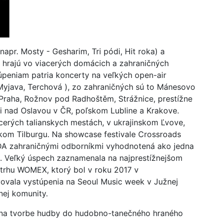
pr. Mosty - Gesharim, Tri pódi, Hit roka) a
 hrajú vo viacerých domácich a zahraničných
peniam patria koncerty na veľkých open-air
Myjava, Terchová ), zo zahraničných sú to Mánesovo
 Praha, Rožnov pod Radhoštěm, Strážnice, prestížne
i nad Oslavou v ČR, poľskom Lubline a Krakove.
cerých talianskych mestách, v ukrajinskom Ľvove,
kom Tilburgu. Na showcase festivale Crossroads
DA zahraničnými odborníkmi vyhodnotená ako jedna
n. Veľký úspech zaznamenala na najprestížnejšom
ľtrhu WOMEX, ktorý bol v roku 2017 v
ovala vystúpenia na Seoul Music week v Južnej
nej komunity.
na tvorbe hudby do hudobno-tanečného hraného