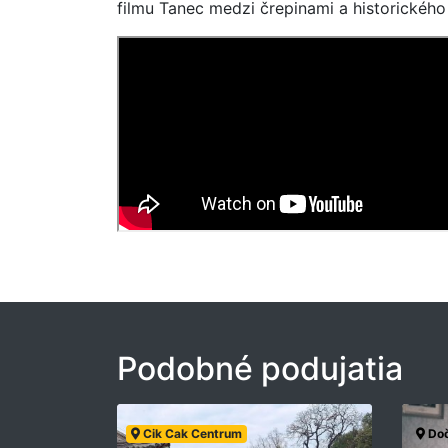
filmu Tanec medzi črepinami a historického
Podobné podujatia
Cik Cak Centrum
Doč