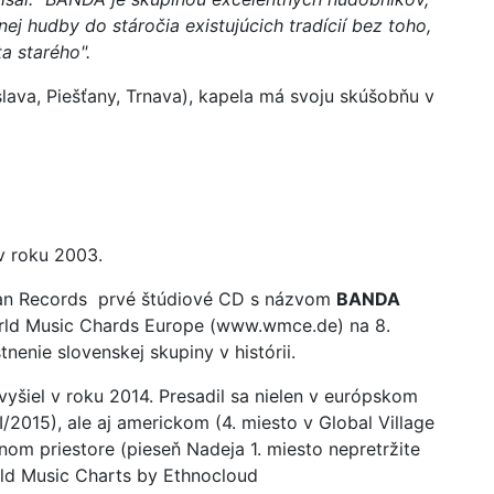
snej hudby do stáročia existujúcich tradícií bez toho,
ta starého".
lava, Piešťany, Trnava), kapela má svoju skúšobňu v
v roku 2003.
ian Records prvé štúdiové CD s názvom
BANDA
orld Music Chards Europe (www.wmce.de) na 8.
nenie slovenskej skupiny v histórii.
vyšiel v roku 2014. Presadil sa nielen v európskom
/2015), ale aj americkom (4. miesto v Global Village
om priestore (pieseň Nadeja 1. miesto nepretržite
orld Music Charts by Ethnocloud