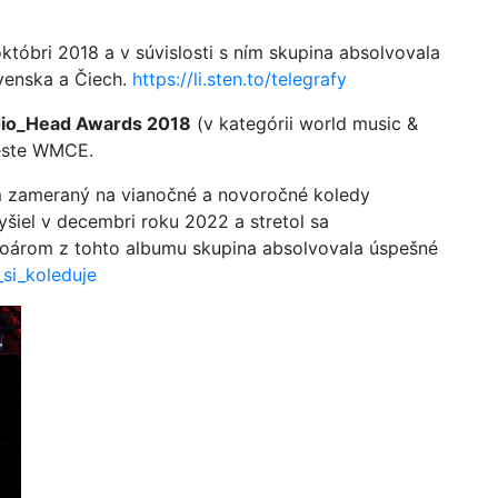
októbri 2018 a v súvislosti s ním skupina absolvovala
venska a Čiech.
https://li.sten.to/telegrafy
io_Head Awards 2018
(v kategórii world music &
mieste WMCE.
um zameraný na vianočné a novoročné koledy
vyšiel v decembri roku 2022 a stretol sa
toárom z tohto albumu skupina absolvovala úspešné
_si_koleduje