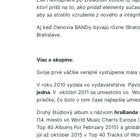
ktorí prišli na to, ako pridať elementy súča
aby sa stratilo vzrušenie z nového a integri
Aj keď členovia BANDy bývajú rôzne (Bratis
Bratislave.
Viac o skupine:
Svoje prvé väčšie verejné vystúpenie mala 
V roku 2010 vydala vo vydavateľstve Pav
jedna
. V októbri 2011 sa umiestnilo vo W
priečke, čo bolo v tom čase najlepšie umiest
Druhý štúdiový album s názvom
hraBanda
(14. miesto vo World Music Charts Europe (I
Top 40 Albums For February 2015) a globáln
júl až október 2015 v Top 40 Tracks of W