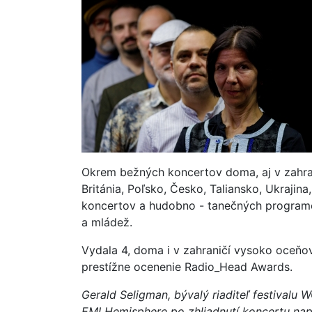
Okrem bežných koncertov doma, aj v zahra
Británia, Poľsko, Česko, Taliansko, Ukrajin
koncertov a hudobno - tanečných programov
a mládež.
Vydala 4, doma i v zahraničí vysoko oceňo
prestížne ocenenie Radio_Head Awards.
Gerald Seligman, bývalý riaditeľ festivalu
EMI Hemisphere po zhliadnutí koncertu nap