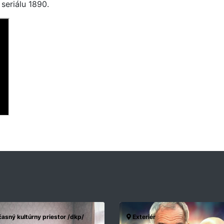
 seriálu 1890.
asný kultúrny priestor /dkp/
Exteriér