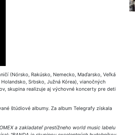
ničí (Nórsko, Rakúsko, Nemecko, Maďarsko, Veľká
a, Holandsko, Srbsko, Južná Kórea), vianočných
, skupina realizuje aj výchovné koncerty pre deti
vané štúdiové albumy. Za album Telegrafy získala
 WOMEX a zakladateľ prestížneho world music labelu
ísal: "BANDA je skupinou excelentných hudobníkov,