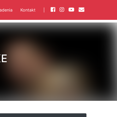
iadenia
Kontakt
|
KE