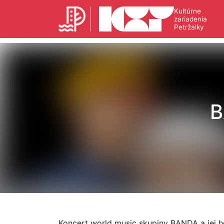
Kultúrne
zariadenia
Petržalky
B
Koncert world music skupiny BANDA a jej ho