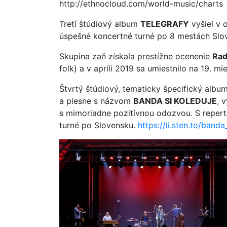
http://ethnocloud.com/world-music/charts
Tretí štúdiový album
TELEGRAFY
vyšiel v 
úspešné koncertné turné po 8 mestách Slo
Skupina zaň získala prestížne ocenenie
Rad
folk) a v apríli 2019 sa umiestnilo na 19. 
Štvrtý štúdiový, tematicky špecifický alb
a piesne s názvom
BANDA SI KOLEDUJE
, 
s mimoriadne pozitívnou odozvou. S reper
turné po Slovensku.
https://li.sten.to/banda