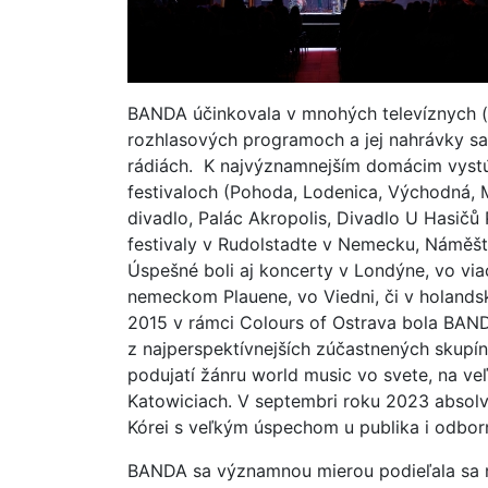
BANDA účinkovala v mnohých televíznych (na
rozhlasových programoch a jej nahrávky sa
rádiách. K najvýznamnejším domácim vystú
festivaloch (Pohoda, Lodenica, Východná, 
divadlo, Palác Akropolis, Divadlo U Hasičů
festivaly v Rudolstadte v Nemecku, Náměšt
Úspešné boli aj koncerty v Londýne, vo via
nemeckom Plauene, vo Viedni, či v holands
2015 v rámci Colours of Ostrava bola BAN
z najperspektívnejších zúčastnených skupí
podujatí žánru world music vo svete, na ve
Katowiciach. V septembri roku 2023 absolv
Kórei s veľkým úspechom u publika i odbor
BANDA sa významnou mierou podieľala sa 