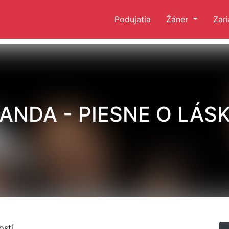
Podujatia
Žáner
Zar
ANDA - PIESNE O LÁS
stí.