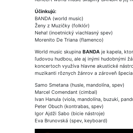
Účinkujú:
BANDA (world music)
Ženy z Muzičky (folklór)
Neha! (inoetnický viachlasný spev)
Morenito De Triana (flamenco)
World music skupina
BANDA
je kapela, kto
ľudovou hudbou, ale aj inými hudobnými žá
koncertoch využíva hlavne akustické nástro
muzikanti rôznych žánrov a zároveň špecial
Samo Smetana (husle, mandolína, spev)
Marcel Comendant (cimbal)
Ivan Hanula (viola, mandolína, buzuki, pandu
Peter Obuch (kontrabas, spev)
Igor Ajdži Sabo (bicie nástroje)
Eva Brunovská (spev, keyboard)