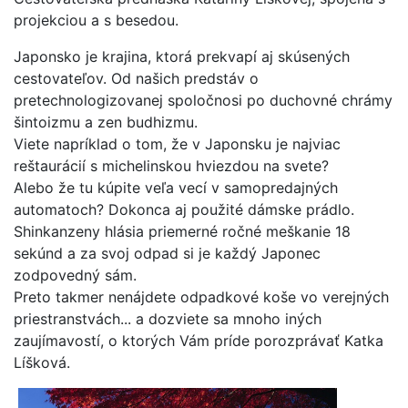
projekciou a s besedou.
Japonsko je krajina, ktorá prekvapí aj skúsených
cestovateľov. Od našich predstáv o
pretechnologizovanej spoločnosi po duchovné chrámy
šintoizmu a zen budhizmu.
Viete napríklad o tom, že v Japonsku je najviac
reštaurácií s michelinskou hviezdou na svete?
Alebo že tu kúpite veľa vecí v samopredajných
automatoch? Dokonca aj použité dámske prádlo.
Shinkanzeny hlásia priemerné ročné meškanie 18
sekúnd a za svoj odpad si je každý Japonec
zodpovedný sám.
Preto takmer nenájdete odpadkové koše vo verejných
priestranstvách... a dozviete sa mnoho iných
zaujímavostí, o ktorých Vám príde porozprávať Katka
Líšková.