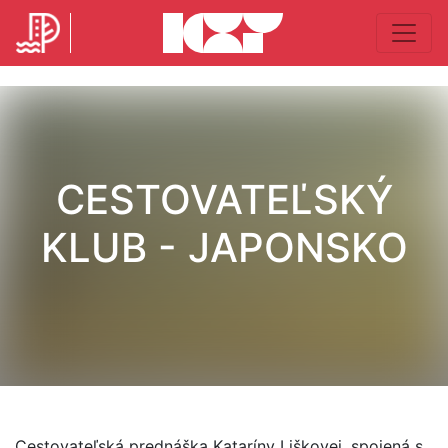
CESTOVATEĽSKÝ
KLUB - JAPONSKO
Cestovateľská prednáška Kataríny Liškovej, spojená s