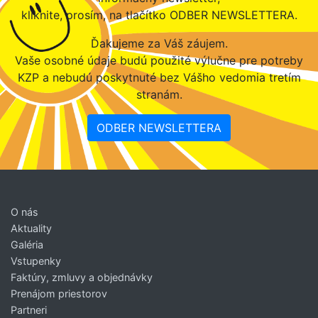
kliknite, prosím, na tlačítko ODBER NEWSLETTERA.
Ďakujeme za Váš záujem.
Vaše osobné údaje budú použité výlučne pre potreby
KZP a nebudú poskytnuté bez Vášho vedomia tretím
stranám.
ODBER NEWSLETTERA
O nás
Aktuality
Galéria
Vstupenky
Faktúry, zmluvy a objednávky
Prenájom priestorov
Partneri