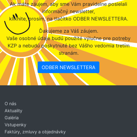
Ak máte záujem, aby sme Vám pravidelne posielali
informačný newsletter,
kliknite, prosím, na tlačítko ODBER NEWSLETTERA.
Ďakujeme za Váš záujem.
Vaše osobné údaje budú použité výlučne pre potreby
KZP a nebudú poskytnuté bez Vášho vedomia tretím
stranám.
ODBER NEWSLETTERA
O nás
Aktuality
Galéria
Vstupenky
Faktúry, zmluvy a objednávky