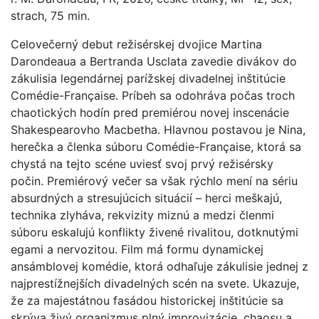
strach, 75 min.
Celovečerný debut režisérskej dvojice Martina
Darondeaua a Bertranda Usclata zavedie divákov do
zákulisia legendárnej parížskej divadelnej inštitúcie
Comédie-Française. Príbeh sa odohráva počas troch
chaotických hodín pred premiérou novej inscenácie
Shakespearovho Macbetha. Hlavnou postavou je Nina,
herečka a členka súboru Comédie-Française, ktorá sa
chystá na tejto scéne uviesť svoj prvý režisérsky
počin. Premiérový večer sa však rýchlo mení na sériu
absurdných a stresujúcich situácií – herci meškajú,
technika zlyháva, rekvizity miznú a medzi členmi
súboru eskalujú konflikty živené rivalitou, dotknutými
egami a nervozitou. Film má formu dynamickej
ansámblovej komédie, ktorá odhaľuje zákulisie jednej z
najprestížnejších divadelných scén na svete. Ukazuje,
že za majestátnou fasádou historickej inštitúcie sa
skrýva živý organizmus plný improvizácie, chaosu a