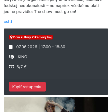
ľudskej nedokonalosti – no napriek všetkému platí
jediné pravidlo: The show must go on!
csfd
Dom kultúry Zrkadlový háj
07.06.2026 | 17:00 - 18:30
KINO
6/7 €
Kúpiť vstupenku