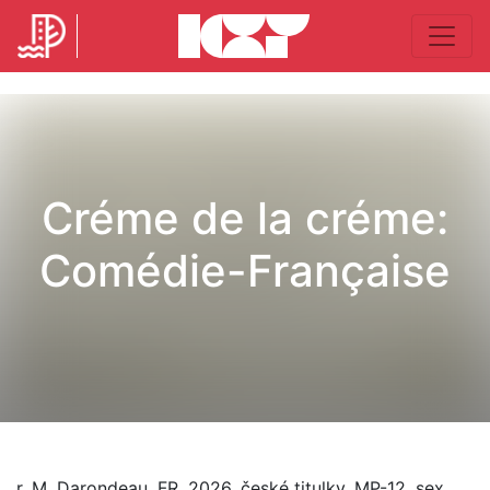
Créme de la créme:
Comédie-Française
r. M. Darondeau, FR, 2026, české titulky, MP-12, sex,