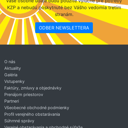
Vaše osobné údaje budú použité výlučne pre potreby
KZP a nebudú poskytnuté bez Vášho vedomia tretím
stranám.
ODBER NEWSLETTERA
O nás
Aktuality
Galéria
Vstupenky
Faktúry, zmluvy a objednávky
Prenájom priestorov
Partneri
Všeobecné obchodné podmienky
Profil verejného obstarávania
Súhrnné správy
Verejné obstarávania a obchodné súťaže