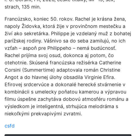
strach, 135 min.
Francúzsko, koniec 50. rokov. Rachel je krásna žena,
napoly Židovka, ktorá žije v provinčnom mestečku a
živí ako sekretárka. Philippe je vzdelaný muž z bohatej
parížskej rodiny. Vášnivo sa do seba zamilujú, no ich
vzťah – aspoň pre Philippeho – nemá budúcnosť.
Rachel prijíma svoj osud, dokonca aj potom, čo
otehotnie. Skúsená francúzska režisérka Catherine
Corsini (Summertime) adaptovala román Christine
Angot a do hlavnej úlohy obsadila Virginie Efira.
Efirovej srdcervúce a dokonalé herecké stvárnenie v
kombinácii s umelecky poňatou kamerou a výpravou
filmu úspešne zachytáva dobovú atmosféru románu a
výsledkom je inteligentná, strhujúca melodráma s
niekoľkými prekvapivými zvratmi.
csfd