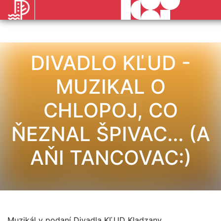
DIVADLO KĽUD -
MUZIKAL O
CHLOPOJ, CO
ŇEZNAL ŠPIVAC... (A
AŇI TANCOVAC:)
Muzikál v podaní Divadla KĽUD Kladzany.