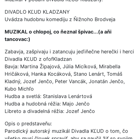
DIVADLO KĽUD KLADZANY
Uvádza hudobnu komediju z Ňižnoho Brodveja
MUZIKAL o chlopoj, co ňeznal špivac...(a aňi
tancovac:)
Zabavja, zašpivaju i zatancuju jeďiňečne herečki i herci
Divadla KĽUD z ofofKladzan
Bavja: Martina Žipajová, Júlia Micíková, Mirabella
Hričáková, Hanka Kocáková, Stano Lenárt, Tomáš
Kladný, Jozef Jenčo, Peter Vancák, Jonatán Jenčo,
Kubo Michľo
Hudba a svetlá: Stanislava Lenártová
Hudba a hudobná réžia: Majo Jenčo
Libreto a divadelná réžia: Jozef Jenčo
Opis o predstaveňu:
Parodický autorský muzikál Divadla KĽUD o tom, čo
všetko musí človek spraviť, aby sa naučil žiť so svojim