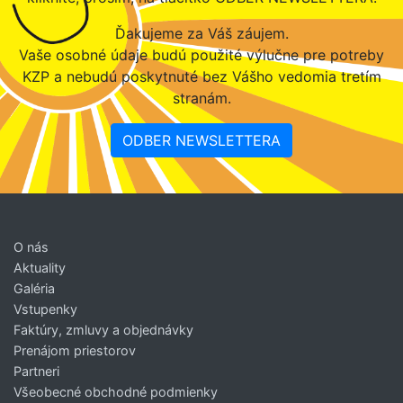
Ďakujeme za Váš záujem.
Vaše osobné údaje budú použité výlučne pre potreby
KZP a nebudú poskytnuté bez Vášho vedomia tretím
stranám.
ODBER NEWSLETTERA
O nás
Aktuality
Galéria
Vstupenky
Faktúry, zmluvy a objednávky
Prenájom priestorov
Partneri
Všeobecné obchodné podmienky