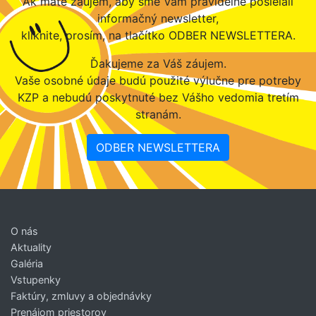
Ak máte záujem, aby sme Vám pravidelne posielali
informačný newsletter,
kliknite, prosím, na tlačítko ODBER NEWSLETTERA.
Ďakujeme za Váš záujem.
Vaše osobné údaje budú použité výlučne pre potreby
KZP a nebudú poskytnuté bez Vášho vedomia tretím
stranám.
ODBER NEWSLETTERA
O nás
Aktuality
Galéria
Vstupenky
Faktúry, zmluvy a objednávky
Prenájom priestorov