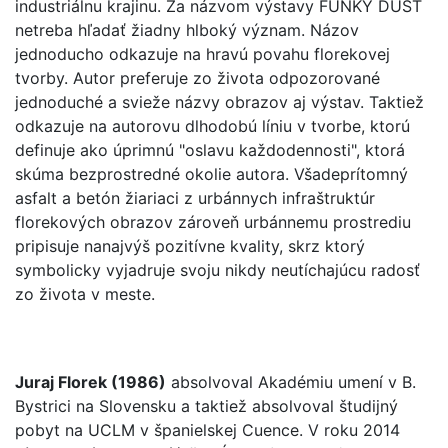
industriálnu krajinu. Za názvom výstavy FUNKY DUST
netreba hľadať žiadny hlboký význam. Názov
jednoducho odkazuje na hravú povahu florekovej
tvorby. Autor preferuje zo života odpozorované
jednoduché a svieže názvy obrazov aj výstav. Taktiež
odkazuje na autorovu dlhodobú líniu v tvorbe, ktorú
definuje ako úprimnú "oslavu každodennosti", ktorá
skúma bezprostredné okolie autora. Všadeprítomný
asfalt a betón žiariaci z urbánnych infraštruktúr
florekových obrazov zároveň urbánnemu prostrediu
pripisuje nanajvýš pozitívne kvality, skrz ktorý
symbolicky vyjadruje svoju nikdy neutíchajúcu radosť
zo života v meste.
Juraj Florek (1986)
absolvoval Akadémiu umení v B.
Bystrici na Slovensku a taktiež absolvoval študijný
pobyt na UCLM v španielskej Cuence. V roku 2014