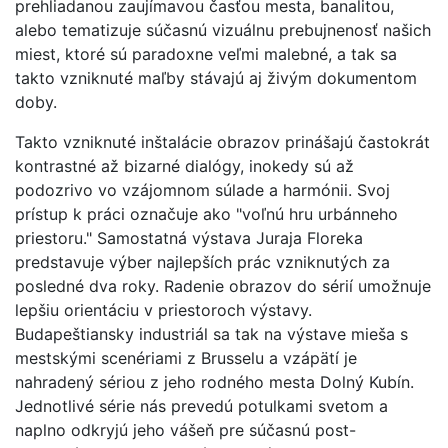
prehliadanou zaujímavou časťou mesta, banalitou,
alebo tematizuje súčasnú vizuálnu prebujnenosť našich
miest, ktoré sú paradoxne veľmi malebné, a tak sa
takto vzniknuté maľby stávajú aj živým dokumentom
doby.
Takto vzniknuté inštalácie obrazov prinášajú častokrát
kontrastné až bizarné dialógy, inokedy sú až
podozrivo vo vzájomnom súlade a harmónii. Svoj
prístup k práci označuje ako "voľnú hru urbánneho
priestoru." Samostatná výstava Juraja Floreka
predstavuje výber najlepších prác vzniknutých za
posledné dva roky. Radenie obrazov do sérií umožnuje
lepšiu orientáciu v priestoroch výstavy.
Budapeštiansky industriál sa tak na výstave mieša s
mestskými scenériami z Brusselu a vzápätí je
nahradený sériou z jeho rodného mesta Dolný Kubín.
Jednotlivé série nás prevedú potulkami svetom a
naplno odkryjú jeho vášeň pre súčasnú post-