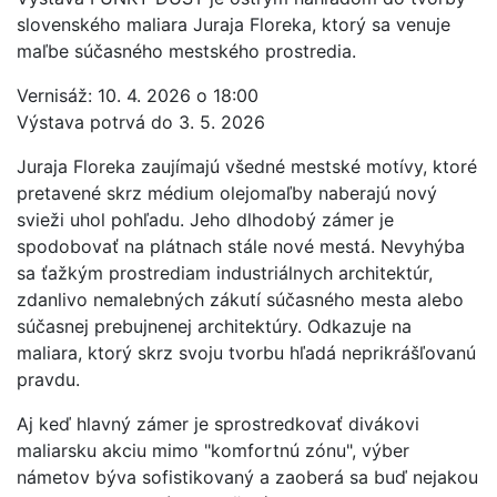
slovenského maliara Juraja Floreka, ktorý sa venuje
maľbe súčasného mestského prostredia.
Vernisáž: 10. 4. 2026 o 18:00
Výstava potrvá do 3. 5. 2026
Juraja Floreka zaujímajú všedné mestské motívy, ktoré
pretavené skrz médium olejomaľby naberajú nový
svieži uhol pohľadu. Jeho dlhodobý zámer je
spodobovať na plátnach stále nové mestá. Nevyhýba
sa ťažkým prostrediam industriálnych architektúr,
zdanlivo nemalebných zákutí súčasného mesta alebo
súčasnej prebujnenej architektúry. Odkazuje na
maliara, ktorý skrz svoju tvorbu hľadá neprikrášľovanú
pravdu.
Aj keď hlavný zámer je sprostredkovať divákovi
maliarsku akciu mimo "komfortnú zónu", výber
námetov býva sofistikovaný a zaoberá sa buď nejakou