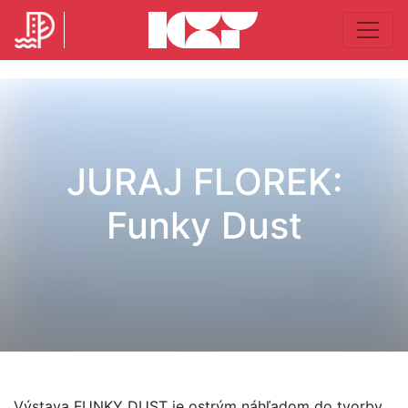
JURAJ FLOREK:
Funky Dust
Výstava FUNKY DUST je ostrým náhľadom do tvorby