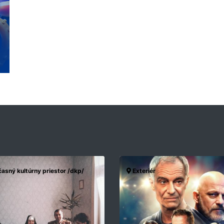
asný kultúrny priestor /dkp/
Exteriér