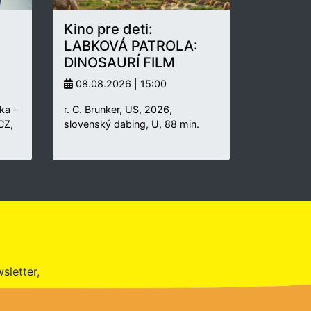
Kino pre deti:
LABKOVÁ PATROLA:
DINOSAURÍ FILM
08.08.2026 | 15:00
ka –
r. C. Brunker, US, 2026,
 CZ,
slovenský dabing, U, 88 min.
sletter,