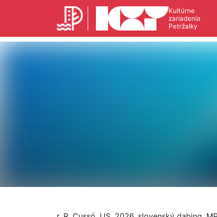
Kultúrne
zariadenia
Petržalky
r. R. Cussó, US, 2026, slovenský dabing, MP