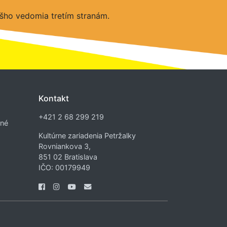
šho vedomia tretím stranám.
Kontakt
+421 2 68 299 219
dné
Kultúrne zariadenia Petržalky
Rovniankova 3,
851 02 Bratislava
IČO: 00179949