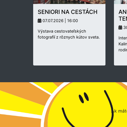
SENIORI NA CESTÁCH
AN
TE
07.07.2026 | 16:00
30
Výstava cestovateľských
fotografií z rôznych kútov sveta.
Inte
Kali
rodi
Ak máte