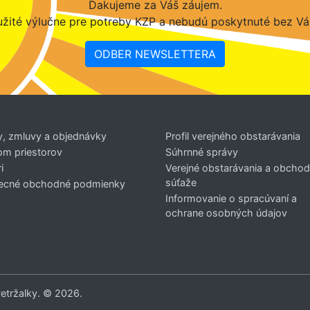
Ďakujeme za Váš záujem.
žité výlučne pre potreby KZP a nebudú poskytnuté bez Vá
ODBER NEWSLETTERA
y, zmluvy a objednávky
Profil verejného obstarávania
om priestorov
Súhrnné správy
i
Verejné obstarávania a obcho
súťaže
ecné obchodné podmienky
Informovanie o spracúvaní a
ochrane osobných údajov
Petržalky. © 2026.