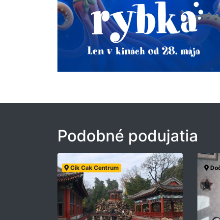
Podobné podujatia
Cik Cak Centrum
Doč