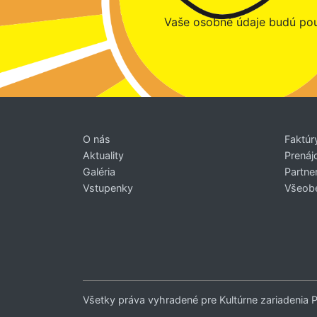
Vaše osobné údaje budú pou
O nás
Faktúr
Aktuality
Prenáj
Galéria
Partner
Vstupenky
Všeob
Všetky práva vyhradené pre Kultúrne zariadenia 