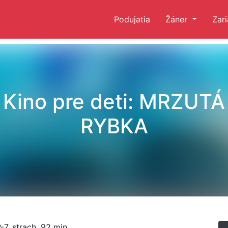
Podujatia
Žáner
Zar
Kino pre deti: MRZUTÁ
RYBKA
-7, strach, 92 min,