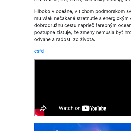
Hlboko v oceáne, v tichom podmorskom svete
mu však nečakané stretnutie s energickým 
dobrodružnú cestu naprieč farebným oceánom
postupne zisťuje, že zmeny nemusia byť hro
odvahe a radosti zo života.
csfd