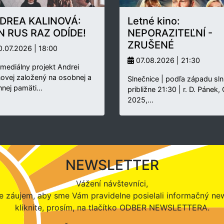
DREA KALINOVÁ:
Letné kino:
N RUS RAZ ODÍDE!
NEPORAZITEĽNÍ -
ZRUŠENÉ
.07.2026 | 18:00
07.08.2026 | 21:30
rmediálny projekt Andrei
novej založený na osobnej a
Slnečnice | podľa západu sln
nnej pamäti…
približne 21:30 | r. D. Pánek,
2025,…
NEWSLETTER
Vážení návštevníci,
 záujem, aby sme Vám pravidelne posielali informačný new
kliknite, prosím, na tlačítko ODBER NEWSLETTERA.