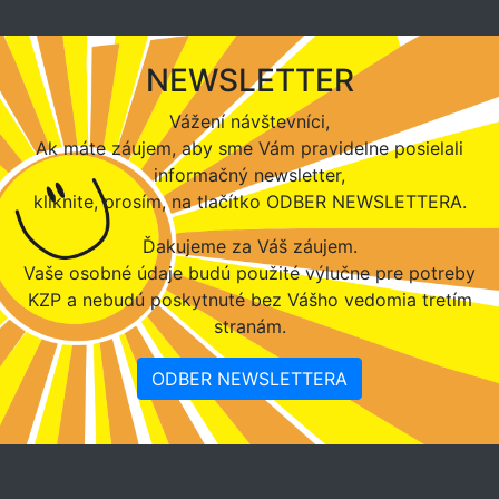
NEWSLETTER
Vážení návštevníci,
Ak máte záujem, aby sme Vám pravidelne posielali
informačný newsletter,
kliknite, prosím, na tlačítko ODBER NEWSLETTERA.
Ďakujeme za Váš záujem.
Vaše osobné údaje budú použité výlučne pre potreby
KZP a nebudú poskytnuté bez Vášho vedomia tretím
stranám.
ODBER NEWSLETTERA