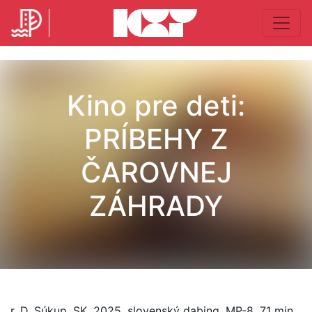
Kino pre deti:
PRÍBEHY Z
ČAROVNEJ
ZÁHRADY
r. D. Súkup, SK, 2025, slovenský dabing, MP-8, 71 min.