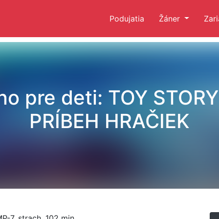
Podujatia
Žáner
Zar
no pre deti: TOY STORY
PRÍBEH HRAČIEK
P-7, strach, 102 min.