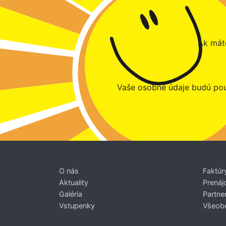
Ak máte
Vaše osobné údaje budú pou
O nás
Faktúr
Aktuality
Prenáj
Galéria
Partner
Vstupenky
Všeob