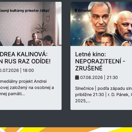
asný kultúrny priestor /dkp/
Exteriér
DREA KALINOVÁ:
Letné kino:
N RUS RAZ ODÍDE!
NEPORAZITEĽNÍ -
ZRUŠENÉ
.07.2026 | 18:00
07.08.2026 | 21:30
rmediálny projekt Andrei
novej založený na osobnej a
Slnečnice | podľa západu sln
nnej pamäti…
približne 21:30 | r. D. Pánek,
2025,…