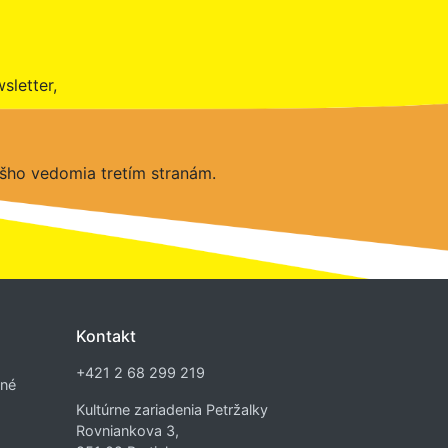
sletter,
šho vedomia tretím stranám.
Kontakt
+421 2 68 299 219
dné
Kultúrne zariadenia Petržalky
Rovniankova 3,