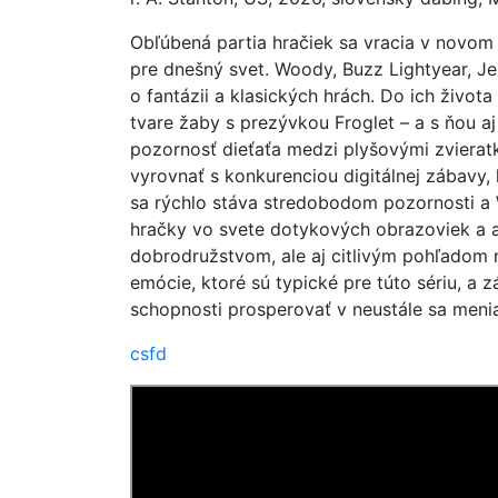
Obľúbená partia hračiek sa vracia v novom
pre dnešný svet. Woody, Buzz Lightyear, Jess
o fantázii a klasických hrách. Do ich život
tvare žaby s prezývkou Froglet – a s ňou a
pozornosť dieťaťa medzi plyšovými zvieratk
vyrovnať s konkurenciou digitálnej zábavy, 
sa rýchlo stáva stredobodom pozornosti a 
hračky vo svete dotykových obrazoviek a ap
dobrodružstvom, ale aj citlivým pohľadom n
emócie, ktoré sú typické pre túto sériu, a z
schopnosti prosperovať v neustále sa meni
csfd