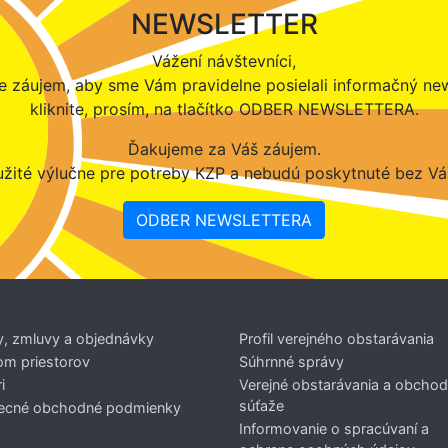
NEWSLETTER
Vážení návštevníci,
 záujem, aby sme Vám pravidelne posielali informačný new
kliknite, prosím, na tlačítko ODBER NEWSLETTERA.
Ďakujeme za Váš záujem.
žité výlučne pre potreby KZP a nebudú poskytnuté bez Vá
ODBER NEWSLETTERA
y, zmluvy a objednávky
Profil verejného obstarávania
om priestorov
Súhrnné správy
i
Verejné obstarávania a obcho
súťaže
ecné obchodné podmienky
Informovanie o spracúvaní a