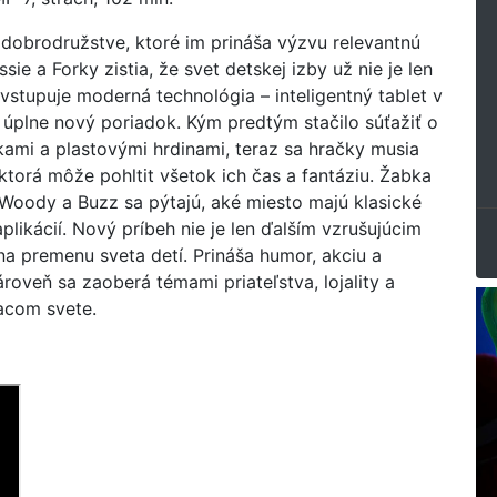
 dobrodružstve, ktoré im prináša výzvu relevantnú
ie a Forky zistia, že svet detskej izby už nie je len
a vstupuje moderná technológia – inteligentný tablet v
j úplne nový poriadok. Kým predtým stačilo súťažiť o
ami a plastovými hrdinami, teraz sa hračky musia
ktorá môže pohltit všetok ich čas a fantáziu. Žabka
Woody a Buzz sa pýtajú, aké miesto majú klasické
likácií. Nový príbeh nie je len ďalším vzrušujúcim
a premenu sveta detí. Prináša humor, akciu a
ároveň sa zaoberá témami priateľstva, lojality a
acom svete.