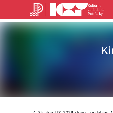
Kultúrne
zariadenia
Petržalky
Ki
r. A. Stanton, US, 2026, slovenský dabing, M