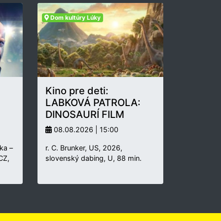
Dom kultúry Lúky
Kino pre deti:
LABKOVÁ PATROLA:
DINOSAURÍ FILM
08.08.2026 | 15:00
ka –
r. C. Brunker, US, 2026,
 CZ,
slovenský dabing, U, 88 min.