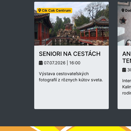
Cik Cak Centrum
Doč
SENIORI NA CESTÁCH
AN
TE
07.07.2026 | 16:00
30
Výstava cestovateľských
fotografií z rôznych kútov sveta.
Inte
Kali
rodi