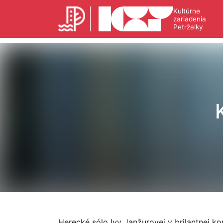
Kultúrne
zariadenia
Petržalky
Herecké sólo Ivy Janžurovej v brilantnej ko