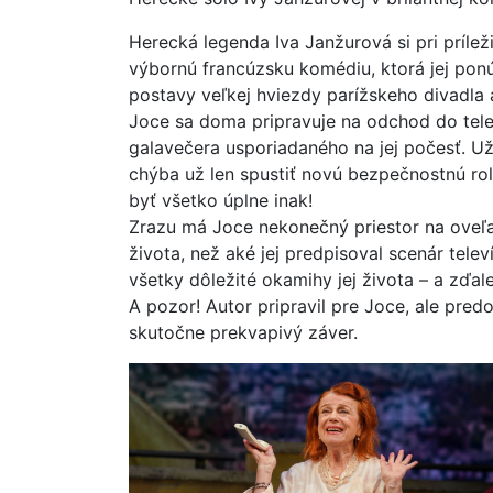
Herecká legenda Iva Janžurová si pri príle
výbornú francúzsku komédiu, ktorá jej pon
postavy veľkej hviezdy parížskeho divadla 
Joce sa doma pripravuje na odchod do tele
galavečera usporiadaného na jej počesť. Už
chýba už len spustiť novú bezpečnostnú rol
byť všetko úplne inak!
Zrazu má Joce nekonečný priestor na oveľa 
života, než aké jej predpisoval scenár tel
všetky dôležité okamihy jej života – a zďale
A pozor! Autor pripravil pre Joce, ale pred
skutočne prekvapivý záver.