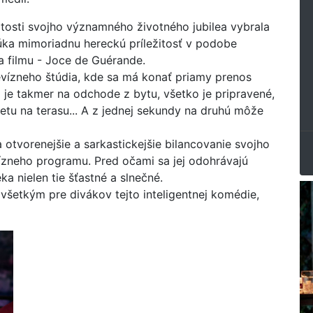
žitosti svojho významného životného jubilea vybrala
úka mimoriadnu hereckú príležitosť v podobe
a filmu - Joce de Guérande.
vízneho štúdia, kde sa má konať priamy prenos
 je takmer na odchode z bytu, všetko je pripravené,
etu na terasu... A z jednej sekundy na druhú môže
otvorenejšie a sarkastickejšie bilancovanie svojho
evízneho programu. Pred očami sa jej odohrávajú
ka nielen tie šťastné a slnečné.
ovšetkým pre divákov tejto inteligentnej komédie,