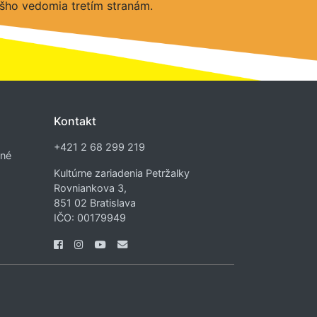
šho vedomia tretím stranám.
Kontakt
+421 2 68 299 219
dné
Kultúrne zariadenia Petržalky
Rovniankova 3,
851 02 Bratislava
IČO: 00179949