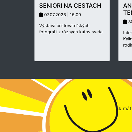
SENIORI NA CESTÁCH
AN
TE
07.07.2026 | 16:00
30
Výstava cestovateľských
fotografií z rôznych kútov sveta.
Inte
Kali
rodi
Ak máte