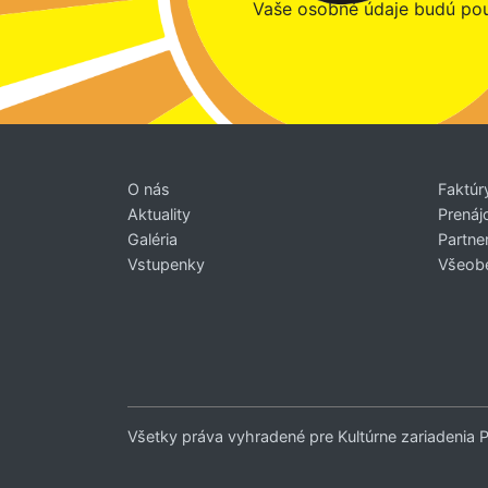
Vaše osobné údaje budú pou
O nás
Faktúr
Aktuality
Prenáj
Galéria
Partner
Vstupenky
Všeob
Všetky práva vyhradené pre Kultúrne zariadenia 