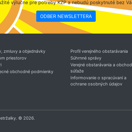
žité výlučne pre potreby KZP a nebudú poskytnuté bez Vá
ODBER NEWSLETTERA
y, zmluvy a objednávky
Profil verejného obstarávania
om priestorov
Súhrnné správy
i
Verejné obstarávania a obcho
súťaže
ecné obchodné podmienky
Informovanie o spracúvaní a
ochrane osobných údajov
Petržalky. © 2026.