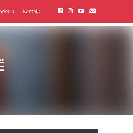
iadenia
Kontakt
|
Ě