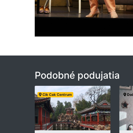
Podobné podujatia
Cik Cak Centrum
Doč