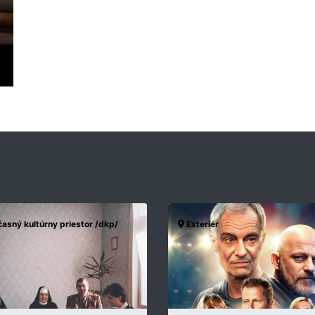
asný kultúrny priestor /dkp/
Exteriér