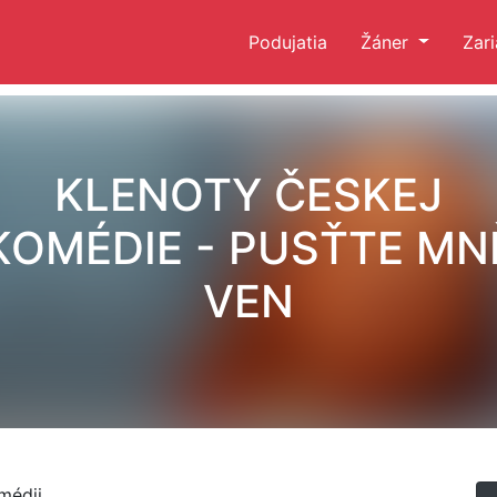
Podujatia
Žáner
Zar
KLENOTY ČESKEJ
KOMÉDIE - PUSŤTE MN
VEN
médii.