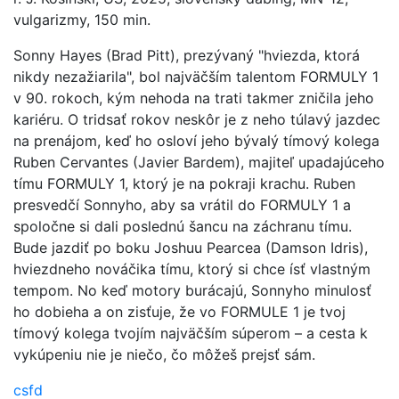
vulgarizmy, 150 min.
Sonny Hayes (Brad Pitt), prezývaný "hviezda, ktorá
nikdy nezažiarila", bol najväčším talentom FORMULY 1
v 90. rokoch, kým nehoda na trati takmer zničila jeho
kariéru. O tridsať rokov neskôr je z neho túlavý jazdec
na prenájom, keď ho osloví jeho bývalý tímový kolega
Ruben Cervantes (Javier Bardem), majiteľ upadajúceho
tímu FORMULY 1, ktorý je na pokraji krachu. Ruben
presvedčí Sonnyho, aby sa vrátil do FORMULY 1 a
spoločne si dali poslednú šancu na záchranu tímu.
Bude jazdiť po boku Joshuu Pearcea (Damson Idris),
hviezdneho nováčika tímu, ktorý si chce ísť vlastným
tempom. No keď motory burácajú, Sonnyho minulosť
ho dobieha a on zisťuje, že vo FORMULE 1 je tvoj
tímový kolega tvojím najväčším súperom – a cesta k
vykúpeniu nie je niečo, čo môžeš prejsť sám.
csfd