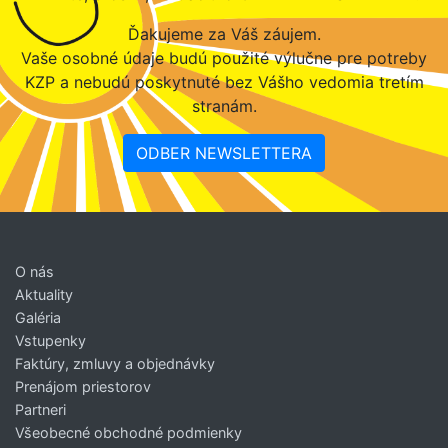
Ďakujeme za Váš záujem.
Vaše osobné údaje budú použité výlučne pre potreby
KZP a nebudú poskytnuté bez Vášho vedomia tretím
stranám.
ODBER NEWSLETTERA
O nás
Aktuality
Galéria
Vstupenky
Faktúry, zmluvy a objednávky
Prenájom priestorov
Partneri
Všeobecné obchodné podmienky