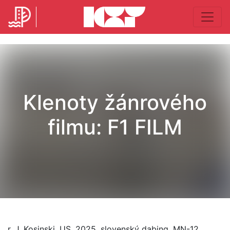
Klenoty žánrového
filmu: F1 FILM
r. J. Kosinski, US, 2025, slovenský dabing, MN-12,