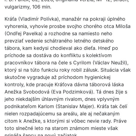
vulgarizmy, 106 min.
Kráťa (Vladimír Polívka), manažér na pokraji úplného
vyhorenia, vyhovie prosbe svojho chorého otca Miloša
(Ondřej Pavelka) a rozhodne sa namiesto neho
prevziať vedenie schátraného letného detského
tábora, kam kedysi chodieval ako dieťa. Hneď po
príchode sa dostáva do konfliktu s kolektívom
pracovníkov tábora na čele s Cyrilom (Václav Neužil),
ktorý si na túto funkciu roky robil zálusk. Situácia však
skutočne vygraduje až príchodom hygienickej
kontroly, kde pracuje Kráťova dávna táborová láska
Anežka Svobodová (Eva Podzimková). Tá dnes žije s
jeho niekdajším úhlavným rivalom, dnes vplyvným
podnikateľom Karlom (Stanislav Majer). Kráťa tak čelí
nielen rozpadajúcemu sa areálu, ale aj nečakaným
citom k Anežke, s ktorými si vôbec nevie rady. Práve
toto slnečné leto na starom známom mieste však
prináša šancu na nový začiatok.