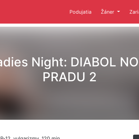
Podujatia
Žáner
Zar
adies Night: DIABOL NO
PRADU 2
MP-12, vulgarizmy, 120 min.