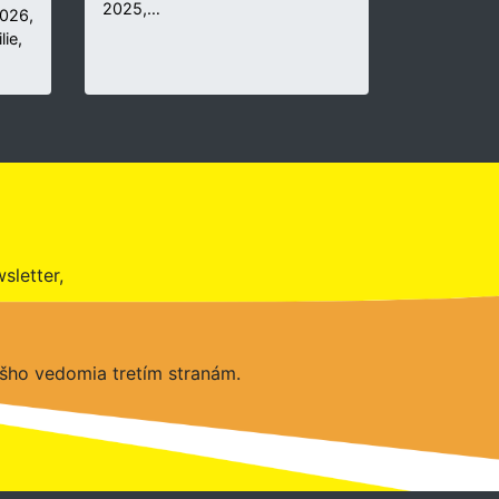
2025,…
2026,
lie,
sletter,
šho vedomia tretím stranám.