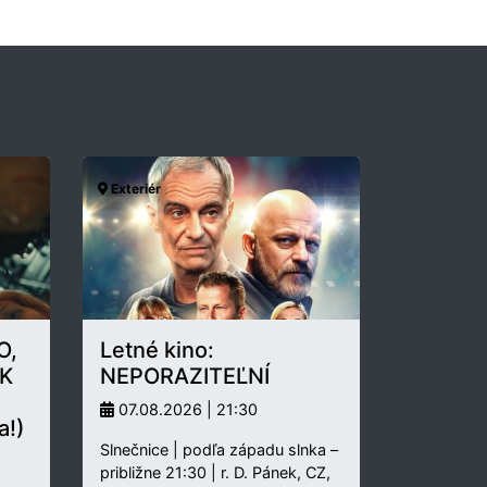
Exteriér
O,
Letné kino:
K
NEPORAZITEĽNÍ
07.08.2026 | 21:30
a!)
Slnečnice | podľa západu slnka –
približne 21:30 | r. D. Pánek, CZ,