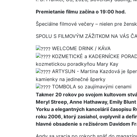
Premietanie filmu začína o 19:00 hod.
Špeciálne filmové večery – nielen pre žens
SPOLU S FILMOVÝM ZÁŽITKOM NA VÁS ČAK
WELCOME DRINK / KÁVA
KOZMETICKÉ a KADERNÍCKE PORADE
kozmetickou poradkyňou Mary Kay
ARTYSUN -
Martina Kazdová je šper
kamienky na jedinečné šperky
TOMBOLA so zaujímavými cenami
Takmer 20 rokov po svojom kultovom stvár
Meryl Streep, Anne Hathaway, Emily Blunt
Yorku a elegantných kancelárií časopisu
roku 2006, ktorý zasiahol, ovplyvnil a def
hlavné obsadenie s režisérom Davidom Fr
Andy sa vracia po rokoch späť do magazínu