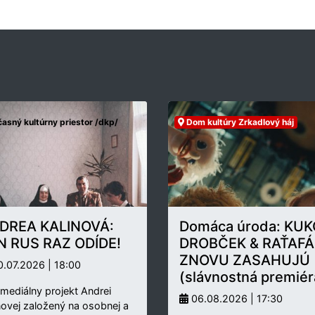
asný kultúrny priestor /dkp/
Dom kultúry Zrkadlový háj
DREA KALINOVÁ:
Domáca úroda: KUK
N RUS RAZ ODÍDE!
DROBČEK & RAŤAFÁ
ZNOVU ZASAHUJÚ
.07.2026 | 18:00
(slávnostná premiér
rmediálny projekt Andrei
06.08.2026 | 17:30
novej založený na osobnej a