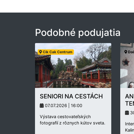
Podobné podujatia
Cik Cak Centrum
Doč
SENIORI NA CESTÁCH
AN
TE
07.07.2026 | 16:00
30
Výstava cestovateľských
fotografií z rôznych kútov sveta.
Inte
Kali