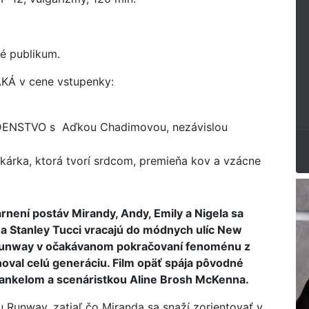
ké publikum.
Á v cene vstupenky:
NSTVO s Aďkou Chadimovou, nezávislou
kárka, ktorá tvorí srdcom, premieňa kov a vzácne
není postáv Mirandy, Andy, Emily a Nigela sa
 a Stanley Tucci vracajú do módnych ulíc New
 Runway v očakávanom pokračovaní fenoménu z
inoval celú generáciu. Film opäť spája pôvodné
ankelom a scenáristkou Aline Brosh McKenna.
 Runway, zatiaľ čo Miranda sa snaží zorientovať v