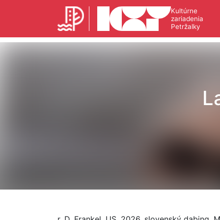
Kultúrne
zariadenia
Petržalky
L
r. D. Frankel, US, 2026, slovenský dabing, 