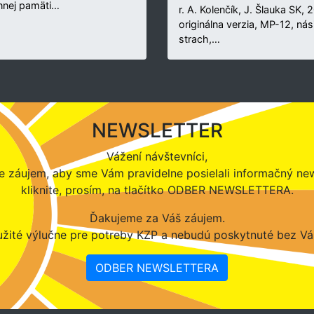
nnej pamäti…
r. A. Kolenčík, J. Šlauka SK, 
originálna verzia, MP-12, nási
strach,…
NEWSLETTER
Vážení návštevníci,
 záujem, aby sme Vám pravidelne posielali informačný new
kliknite, prosím, na tlačítko ODBER NEWSLETTERA.
Ďakujeme za Váš záujem.
žité výlučne pre potreby KZP a nebudú poskytnuté bez Vá
ODBER NEWSLETTERA