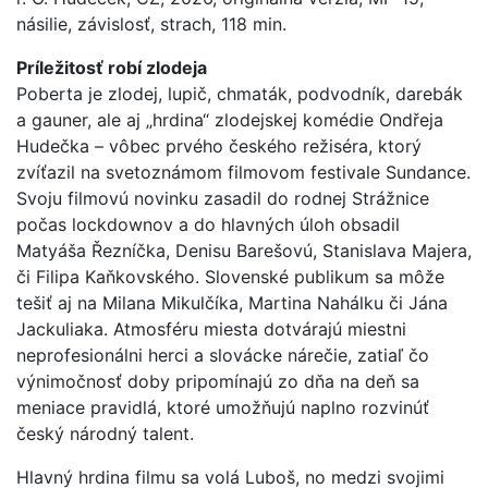
násilie, závislosť, strach, 118 min.
Príležitosť robí zlodeja
Poberta je zlodej, lupič, chmaták, podvodník, darebák
a gauner, ale aj „hrdina“ zlodejskej komédie Ondřeja
Hudečka – vôbec prvého českého režiséra, ktorý
zvíťazil na svetoznámom filmovom festivale Sundance.
Svoju filmovú novinku zasadil do rodnej Strážnice
počas lockdownov a do hlavných úloh obsadil
Matyáša Řezníčka, Denisu Barešovú, Stanislava Majera,
či Filipa Kaňkovského. Slovenské publikum sa môže
tešiť aj na Milana Mikulčíka, Martina Nahálku či Jána
Jackuliaka. Atmosféru miesta dotvárajú miestni
neprofesionálni herci a slovácke nárečie, zatiaľ čo
výnimočnosť doby pripomínajú zo dňa na deň sa
meniace pravidlá, ktoré umožňujú naplno rozvinúť
český národný talent.
Hlavný hrdina filmu sa volá Luboš, no medzi svojimi