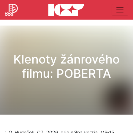
Klenoty žánrového
filmu: POBERTA
r. O. Hudeček, CZ, 2026, originálna verzia, MP-15,