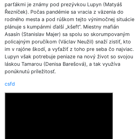
parťákmi je známy pod prezývkou Lupyn (Matyáš
Řezníček). Počas pandémie sa vracia z väzenia do
rodného mesta a pod rúškom tejto výnimočnej situácie
plánuje s kumpánmi ďalší „kšeft“. Miestny mafián
Asasín (Stanislav Majer) sa spolu so skorumpovaným
policajným poručíkom (Václav Neužil) snaží zistiť, kto
im v rajóne škodí, a vyťažiť z toho pre seba čo najviac.
Lupyn však potrebuje peniaze na nový život so svojou
láskou Tamarou (Denisa Barešová), a tak využíva
ponúknutú príležitosť.
csfd