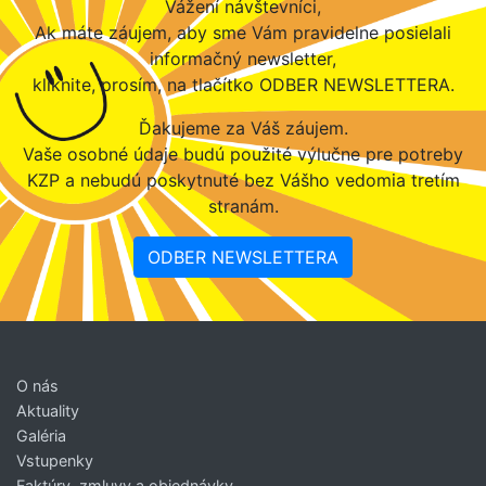
Vážení návštevníci,
Ak máte záujem, aby sme Vám pravidelne posielali
informačný newsletter,
kliknite, prosím, na tlačítko ODBER NEWSLETTERA.
Ďakujeme za Váš záujem.
Vaše osobné údaje budú použité výlučne pre potreby
KZP a nebudú poskytnuté bez Vášho vedomia tretím
stranám.
ODBER NEWSLETTERA
O nás
Aktuality
Galéria
Vstupenky
Faktúry, zmluvy a objednávky