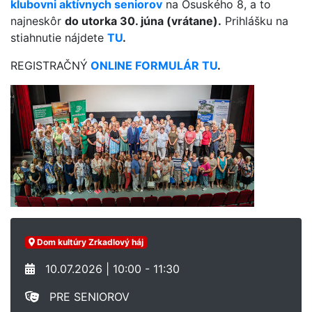
klubovni aktívnych seniorov
na Osuského 8, a to
najneskôr
do utorka 30. júna (vrátane).
Prihlášku na
stiahnutie nájdete
TU
.
REGISTRAČNÝ
ONLINE FORMULÁR TU
.
Dom kultúry Zrkadlový háj
10.07.2026 | 10:00 - 11:30
PRE SENIOROV