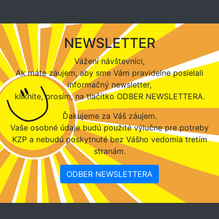
NEWSLETTER
Vážení návštevníci,
Ak máte záujem, aby sme Vám pravidelne posielali
informačný newsletter,
kliknite, prosím, na tlačítko ODBER NEWSLETTERA.
Ďakujeme za Váš záujem.
Vaše osobné údaje budú použité výlučne pre potreby
KZP a nebudú poskytnuté bez Vášho vedomia tretím
stranám.
ODBER NEWSLETTERA